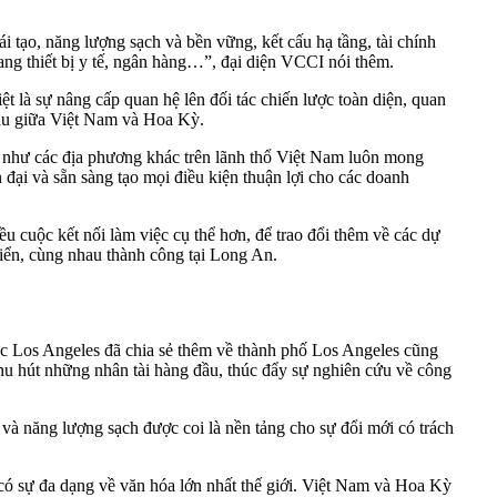
tạo, năng lượng sạch và bền vững, kết cấu hạ tầng, tài chính
rang thiết bị y tế, ngân hàng…”, đại diện VCCI nói thêm.
 là sự nâng cấp quan hệ lên đối tác chiến lược toàn diện, quan
 lâu giữa Việt Nam và Hoa Kỳ.
 như các địa phương khác trên lãnh thổ Việt Nam luôn mong
n đại và sẵn sàng tạo mọi điều kiện thuận lợi cho các doanh
c kết nối làm việc cụ thể hơn, để trao đổi thêm về các dự
t triển, cùng nhau thành công tại Long An.
c Los Angeles đã chia sẻ thêm về thành phố Los Angeles cũng
 thu hút những nhân tài hàng đầu, thúc đẩy sự nghiên cứu về công
à năng lượng sạch được coi là nền tảng cho sự đổi mới có trách
 có sự đa dạng về văn hóa lớn nhất thế giới. Việt Nam và Hoa Kỳ