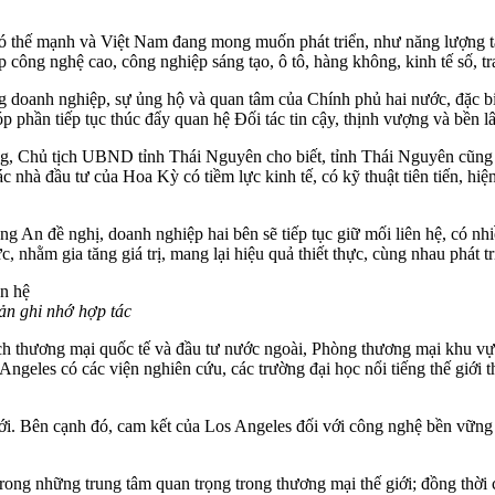
 thế mạnh và Việt Nam đang mong muốn phát triển, như năng lượng tái 
p công nghệ cao, công nghiệp sáng tạo, ô tô, hàng không, kinh tế số, t
 doanh nghiệp, sự ủng hộ và quan tâm của Chính phủ hai nước, đặc biệt
óp phần tiếp tục thúc đẩy quan hệ Đối tác tin cậy, thịnh vượng và bền
ùng, Chủ tịch UBND tỉnh Thái Nguyên cho biết, tỉnh Thái Nguyên cũng
c nhà đầu tư của Hoa Kỳ có tiềm lực kinh tế, có kỹ thuật tiên tiến, hiệ
ề nghị, doanh nghiệp hai bên sẽ tiếp tục giữ mối liên hệ, có nhiều cuộ
 lực, nhằm gia tăng giá trị, mang lại hiệu quả thiết thực, cùng nhau phá
ản ghi nhớ hợp tác
h thương mại quốc tế và đầu tư nước ngoài, Phòng thương mại khu vự
Angeles có các viện nghiên cứu, các trường đại học nổi tiếng thế giới
i. Bên cạnh đó, cam kết của Los Angeles đối với công nghệ bền vững v
rong những trung tâm quan trọng trong thương mại thế giới; đồng thời