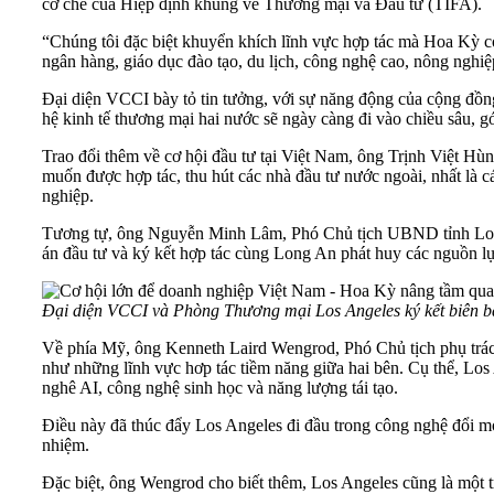
cơ chế của Hiệp định khung về Thương mại và Đầu tư (TIFA).
“Chúng tôi đặc biệt khuyển khích lĩnh vực hợp tác mà Hoa Kỳ có
ngân hàng, giáo dục đào tạo, du lịch, công nghệ cao, nông nghiệ
Đại diện VCCI bày tỏ tin tưởng, với sự năng động của cộng đồng
hệ kinh tế thương mại hai nước sẽ ngày càng đi vào chiều sâu, g
Trao đổi thêm về cơ hội đầu tư tại Việt Nam, ông Trịnh Việt H
muốn được hợp tác, thu hút các nhà đầu tư nước ngoài, nhất là cá
nghiệp.
Tương tự, ông Nguyễn Minh Lâm, Phó Chủ tịch UBND tỉnh Long An đ
án đầu tư và ký kết hợp tác cùng Long An phát huy các nguồn
Đại diện VCCI và Phòng Thương mại Los Angeles ký kết biên b
Về phía Mỹ, ông Kenneth Laird Wengrod, Phó Chủ tịch phụ trác
như những lĩnh vực hơp tác tiềm năng giữa hai bên. Cụ thể, Los 
nghê AI, công nghệ sinh học và năng lượng tái tạo.
Điều này đã thúc đẩy Los Angeles đi đầu trong công nghệ đổi mớ
nhiệm.
Đặc biệt, ông Wengrod cho biết thêm, Los Angeles cũng là một t