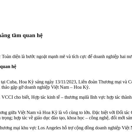
nâng tầm quan hệ
Toàn diện là bước ngoặt mạnh mẽ và tích cực để doanh nghiệp hai nướ
tư tại Cuba, Hoa Kỳ sáng ngày 13/11/2023, Liên đoàn Thương mại và 
i thảo gặp gỡ doanh nghiệp Việt Nam – Hoa Kỳ.
 VCCI cho biết, Hợp tác kinh tế – thương mại
là lĩnh vực hợp tác thành
ương giữa Việt Nam và Hoa Kỳ là vô cùng to lớn. Đặc biệt với Đối tác C
an trọng; hợp tác về giáo dục đào tạo, khoa học – công nghệ, đổi mới sá
hương mại khu vực Los Angeles hỗ trợ cộng đồng doanh nghiệp Việt N