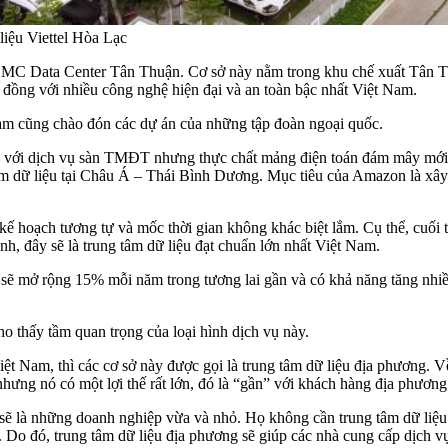
liệu Viettel Hòa Lạc
C Data Center Tân Thuận. Cơ sở này nằm trong khu chế xuất Tân Thuậ
ỷ đồng với nhiều công nghệ hiện đại và an toàn bậc nhất Việt Nam.
Nam cũng chào đón các dự án của những tập đoàn ngoại quốc.
ng với dịch vụ sàn TMĐT nhưng thực chất mảng điện toán đám mây mới 
âm dữ liệu tại Châu Á – Thái Bình Dương. Mục tiêu của Amazon là xây
ế hoạch tương tự và mốc thời gian không khác biệt lắm. Cụ thể, cuối 
, đây sẽ là trung tâm dữ liệu đạt chuẩn lớn nhất Việt Nam.
am sẽ mở rộng 15% mỗi năm trong tương lai gần và có khả năng tăng n
ho thấy tầm quan trọng của loại hình dịch vụ này.
Việt Nam, thì các cơ sở này được gọi là trung tâm dữ liệu địa phương.
hưng nó có một lợi thế rất lớn, đó là “gần” với khách hàng địa phương 
 sẽ là những doanh nghiệp vừa và nhỏ. Họ không cần trung tâm dữ liệu
 Do đó, trung tâm dữ liệu địa phương sẽ giúp các nhà cung cấp dịch vụ