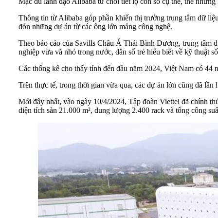
Mặc dù lãnh đạo Alibaba từ chối tiết lộ con số cụ thể, thế nhưng
Thông tin từ Alibaba góp phần khiến thị trường trung tâm dữ liệ
đón những dự án từ các ông lớn mảng công nghệ.
Theo báo cáo của Savills Châu Á Thái Bình Dương, trung tâm dữ 
nghiệp vừa và nhỏ trong nước, dân số trẻ hiểu biết về kỹ thuật số,
Các thống kê cho thấy tính đến đầu năm 2024, Việt Nam có 44 n
Trên thực tế, trong thời gian vừa qua, các dự án lớn cũng đã lần 
Mới đây nhất, vào ngày 10/4/2024, Tập đoàn Viettel đã chính thứ
diện tích sàn 21.000 m², dung lượng 2.400 rack và tổng công s