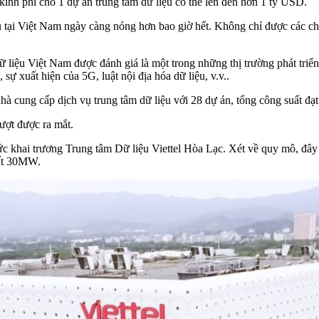
 kinh phí cho 1 dự án trung tâm dữ liệu có thể lên đến hơn 1 tỷ USD.
u tại Việt Nam ngày càng nóng hơn bao giờ hết. Không chỉ được các chu
liệu Việt Nam được đánh giá là một trong những thị trường phát triển
 sự xuất hiện của 5G, luật nội địa hóa dữ liệu, v.v..
hà cung cấp dịch vụ trung tâm dữ liệu với 28 dự án, tổng công suất đ
lượt được ra mắt.
c khai trương Trung tâm Dữ liệu Viettel Hòa Lạc. Xét về quy mô, đây là
uất 30MW.