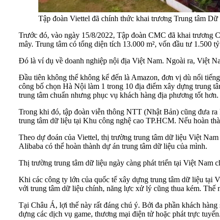
Tập đoàn Viettel đã chính thức khai trương Trung tâm Dữ 
Trước đó, vào ngày 15/8/2022, Tập đoàn CMC đã khai trương CM
mây. Trung tâm có tổng diện tích 13.000 m², vốn đầu tư 1.500 t
Đó là ví dụ về doanh nghiệp nội địa Việt Nam. Ngoài ra, Việt 
Đầu tiên không thể không kể đến là Amazon, đơn vị dù nổi tiế
công bố chọn Hà Nội làm 1 trong 10 địa điểm xây dựng trung t
trung tâm chuẩn nhưng phục vụ khách hàng địa phương tốt hơn.
Trong khi đó, tập đoàn viễn thông NTT (Nhật Bản) cũng đưa ra k
trung tâm dữ liệu tại Khu công nghệ cao TP.HCM. Nếu hoàn thành
Theo dự đoán của Viettel, thị trường trung tâm dữ liệu Việt N
Alibaba có thể hoàn thành dự án trung tâm dữ liệu của mình.
Thị trường trung tâm dữ liệu ngày càng phát triển tại Việt Nam c
Khi các công ty lớn của quốc tế xây dựng trung tâm dữ liệu tại 
với trung tâm dữ liệu chính, năng lực xử lý cũng thua kém. Thế n
Tại Châu Á, lợi thế này rất đáng chú ý. Bởi đa phần khách hàng
dựng các dịch vụ game, thương mại điện tử hoặc phát trực tuyến.