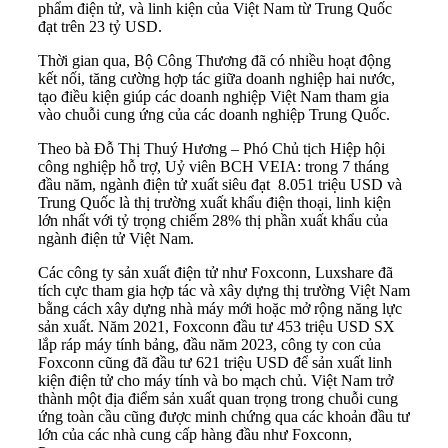
phẩm điện tử, và linh kiện của Việt Nam từ Trung Quốc
đạt trên 23 tỷ USD.
Thời gian qua, Bộ Công Thương đã có nhiều hoạt động
kết nối, tăng cường hợp tác giữa doanh nghiệp hai nước,
tạo điều kiện giúp các doanh nghiệp Việt Nam tham gia
vào chuỗi cung ứng của các doanh nghiệp Trung Quốc.
Theo bà Đỗ Thị Thuý Hương – Phó Chủ tịch Hiệp hội
công nghiệp hỗ trợ, Uỷ viên BCH VEIA: trong 7 tháng
đầu năm, ngành điện tử xuất siêu đạt 8.051 triệu USD và
Trung Quốc là thị trường xuất khẩu điện thoại, linh kiện
lớn nhất với tỷ trọng chiếm 28% thị phần xuất khẩu của
ngành điện tử Việt Nam.
Các công ty sản xuất điện tử như Foxconn, Luxshare đã
tích cực tham gia hợp tác và xây dựng thị trường Việt Nam
bằng cách xây dựng nhà máy mới hoặc mở rộng năng lực
sản xuất. Năm 2021, Foxconn đầu tư 453 triệu USD SX
lắp ráp máy tính bảng, đầu năm 2023, công ty con của
Foxconn cũng đã đầu tư 621 triệu USD để sản xuất linh
kiện điện tử cho máy tính và bo mạch chủ. Việt Nam trở
thành một địa điểm sản xuất quan trọng trong chuỗi cung
ứng toàn cầu cũng được minh chứng qua các khoản đầu tư
lớn của các nhà cung cấp hàng đầu như Foxconn,