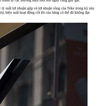
h tranh từ các thương hiệu mới nổi ngày càng gay gắt.
tỷ suất lợi nhuận gộp và lợi nhuận ròng của Nike trong kỳ này
, hiệu suất hoạt động cốt lõi của hãng có thể đã không đạt