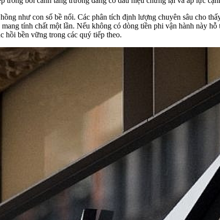
p trong bối cảnh tăng trưởng đang có dấu hiệu chững lại và áp lực cạn
ồng như con số bề nổi. Các phân tích định lượng chuyên sâu cho thấy 
ng tính chất một lần. Nếu không có dòng tiền phi vận hành này hỗ trợ
c hồi bền vững trong các quý tiếp theo.