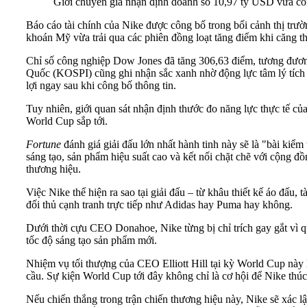
Giới chuyên gia nhận định doanh số 10,97 tỷ USD vừa côn
Báo cáo tài chính của Nike được công bố trong bối cảnh thị trư
khoán Mỹ vừa trải qua các phiên đồng loạt tăng điểm khi căng th
Chỉ số công nghiệp Dow Jones đã tăng 306,63 điểm, tương đươn
Quốc (KOSPI) cũng ghi nhận sắc xanh nhờ động lực tâm lý tích c
lợi ngay sau khi công bố thông tin.
Tuy nhiên, giới quan sát nhận định thước đo năng lực thực tế c
World Cup sắp tới.
Fortune
đánh giá giải đấu lớn nhất hành tinh này sẽ là "bài kiểm 
sáng tạo, sản phẩm hiệu suất cao và kết nối chặt chẽ với cộng đ
thương hiệu.
Việc Nike thể hiện ra sao tại giải đấu – từ khâu thiết kế áo đấu, 
đối thủ cạnh tranh trực tiếp như Adidas hay Puma hay không.
Dưới thời cựu CEO Donahoe, Nike từng bị chỉ trích gay gắt vì q
tốc độ sáng tạo sản phẩm mới.
Nhiệm vụ tối thượng của CEO Elliott Hill tại kỳ World Cup này 
cầu. Sự kiện World Cup tới đây không chỉ là cơ hội để Nike thúc
Nếu chiến thắng trong trận chiến thương hiệu này, Nike sẽ xác lập