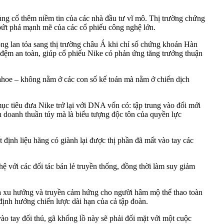
ủng cố thêm niềm tin của các nhà đầu tư vĩ mô. Thị trường chứng
ự bứt phá mạnh mẽ của các cổ phiếu công nghệ lớn.
g lan tỏa sang thị trường châu Á khi chỉ số chứng khoán Hàn
 đệm an toàn, giúp cổ phiếu Nike có phản ứng tăng trưởng thuận
nahoe – không nằm ở các con số kế toán mà nằm ở chiến dịch
g mục tiêu đưa Nike trở lại với DNA vốn có: tập trung vào đổi mới
nh doanh thuần túy mà là biểu tượng độc tôn của quyền lực
yết định liệu hãng có giành lại được thị phần đã mất vào tay các
 với các đối tác bán lẻ truyền thống, đồng thời làm suy giảm
 ra xu hướng và truyền cảm hứng cho người hâm mộ thể thao toàn
định hướng chiến lược dài hạn của cả tập đoàn.
 vào tay đối thủ, gã khổng lồ này sẽ phải đối mặt với một cuộc