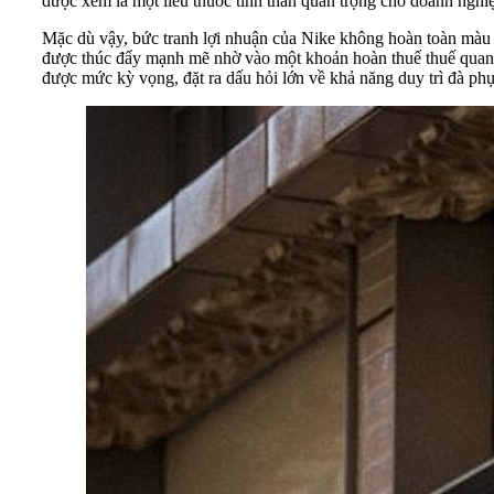
được xem là một liều thuốc tinh thần quan trọng cho doanh nghiệ
Mặc dù vậy, bức tranh lợi nhuận của Nike không hoàn toàn màu h
được thúc đẩy mạnh mẽ nhờ vào một khoản hoàn thuế thuế quan ma
được mức kỳ vọng, đặt ra dấu hỏi lớn về khả năng duy trì đà phụ