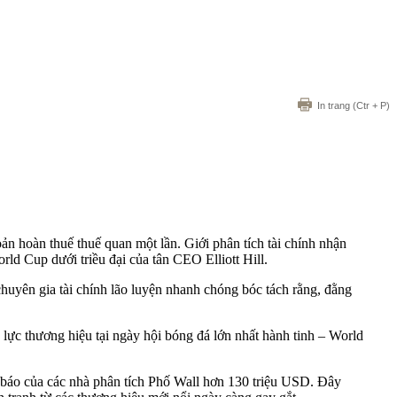
In trang
(Ctr + P)
n hoàn thuế thuế quan một lần. Giới phân tích tài chính nhận
rld Cup dưới triều đại của tân CEO Elliott Hill.
huyên gia tài chính lão luyện nhanh chóng bóc tách rằng, đằng
lực thương hiệu tại ngày hội bóng đá lớn nhất hành tinh – World
 báo của các nhà phân tích Phố Wall hơn 130 triệu USD. Đây