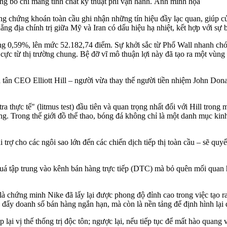
g bố chỉ mang tính chất kỹ thuật phi vận hành. Ảnh minh họa
ờng chứng khoán toàn cầu ghi nhận những tín hiệu đầy lạc quan, giúp c
ẳng địa chính trị giữa Mỹ và Iran có dấu hiệu hạ nhiệt, kết hợp với s
g 0,59%, lên mức 52.182,74 điểm. Sự khởi sắc từ Phố Wall nhanh chón
ực từ thị trường chung. Bệ đỡ vĩ mô thuận lợi này đã tạo ra một vùng
ủa tân CEO Elliott Hill – người vừa thay thế người tiền nhiệm John Do
tra thực tế" (litmus test) đầu tiên và quan trọng nhất đối với Hill tron
ồng. Trong thế giới đồ thể thao, bóng đá không chỉ là một danh mục ki
tài trợ cho các ngôi sao lớn đến các chiến dịch tiếp thị toàn cầu – sẽ qu
uá tập trung vào kênh bán hàng trực tiếp (DTC) mà bỏ quên mối quan hệ
là chứng minh Nike đã lấy lại được phong độ đỉnh cao trong việc tạo
 đẩy doanh số bán hàng ngắn hạn, mà còn là nền tảng để định hình lại 
 lại vị thế thống trị độc tôn; ngược lại, nếu tiếp tục để mất hào quang