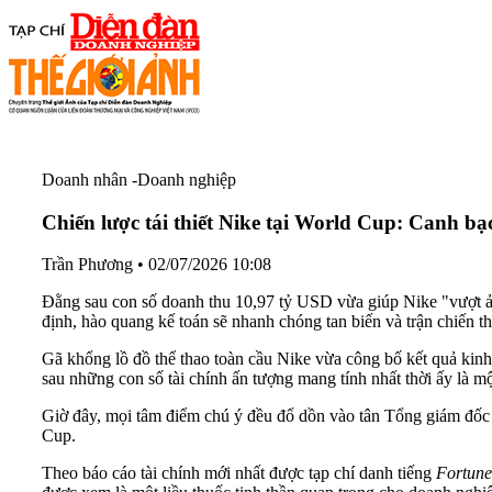
Doanh nhân -Doanh nghiệp
Chiến lược tái thiết Nike tại World Cup: Canh bạc
Trần Phương
•
02/07/2026 10:08
Đằng sau con số doanh thu 10,97 tỷ USD vừa giúp Nike "vượt ải"
định, hào quang kế toán sẽ nhanh chóng tan biến và trận chiến t
Gã khổng lồ đồ thể thao toàn cầu Nike vừa công bố kết quả kinh
sau những con số tài chính ấn tượng mang tính nhất thời ấy là mộ
Giờ đây, mọi tâm điểm chú ý đều đổ dồn vào tân Tổng giám đốc (
Cup.
Theo báo cáo tài chính mới nhất được tạp chí danh tiếng
Fortune