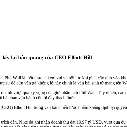
 lấy lại hào quang của CEO Elliott Hill
 Phố Wall là một thực tế kém vui về nội lực khi phải cậy nhờ vào khoả
hực sự để cứu vãn gã khổng lồ này chính là ván bài sinh tử mang tên Wo
 doanh vượt qua kỳ vọng của giới phân tích Phố Wall. Tuy nhiên, các c
t bài toán vận hành cốt lõi đầy thách thức.
CEO) Elliott Hill trong ván bài chiến lược nhằm khẳng định lại quyền 
trích dẫn, Nike đã ghi nhận doanh thu đạt 10,97 tỷ USD, vượt qua dự