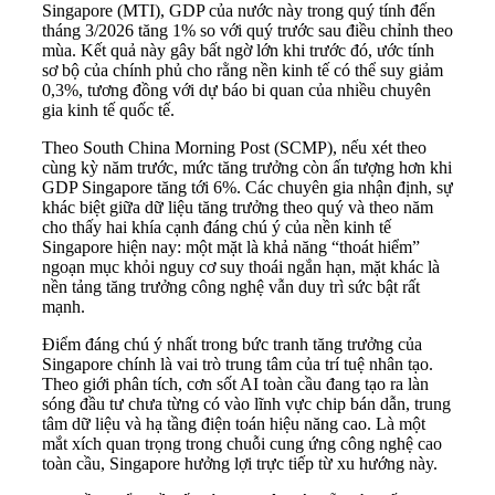
Singapore (MTI), GDP của nước này trong quý tính đến
tháng 3/2026 tăng 1% so với quý trước sau điều chỉnh theo
mùa. Kết quả này gây bất ngờ lớn khi trước đó, ước tính
sơ bộ của chính phủ cho rằng nền kinh tế có thể suy giảm
0,3%, tương đồng với dự báo bi quan của nhiều chuyên
gia kinh tế quốc tế.
Theo South China Morning Post (SCMP), nếu xét theo
cùng kỳ năm trước, mức tăng trưởng còn ấn tượng hơn khi
GDP Singapore tăng tới 6%. Các chuyên gia nhận định, sự
khác biệt giữa dữ liệu tăng trưởng theo quý và theo năm
cho thấy hai khía cạnh đáng chú ý của nền kinh tế
Singapore hiện nay: một mặt là khả năng “thoát hiểm”
ngoạn mục khỏi nguy cơ suy thoái ngắn hạn, mặt khác là
nền tảng tăng trưởng công nghệ vẫn duy trì sức bật rất
mạnh.
Điểm đáng chú ý nhất trong bức tranh tăng trưởng của
Singapore chính là vai trò trung tâm của trí tuệ nhân tạo.
Theo giới phân tích, cơn sốt AI toàn cầu đang tạo ra làn
sóng đầu tư chưa từng có vào lĩnh vực chip bán dẫn, trung
tâm dữ liệu và hạ tầng điện toán hiệu năng cao. Là một
mắt xích quan trọng trong chuỗi cung ứng công nghệ cao
toàn cầu, Singapore hưởng lợi trực tiếp từ xu hướng này.