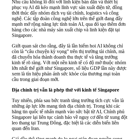
Nhu cầu khổng lồ đối với linh kiện bán dẫn và thiết bị
phục vụ AI đã kéo mạnh lĩnh vực sản xuất điện tử, đồng
thời thúc đẩy nhóm dịch vụ tài chính, logistics và công
nghệ. Các tập đoàn công nghệ lớn trên thế giới đang đẩy
mạnh mở rộng năng lực tính toán AI, qua đó tạo thêm đơn
hàng cho các nhà máy sản xuất chip và linh kiện đặt tại
Singapore.
Giới quan sát cho rằng, đây là lần hiếm hoi AI không chỉ
còn là “câu chuyện kỳ vọng” trên thị trường tài chính, mà
đã chuyển hóa thành doanh thu thực tế và tăng trưởng
kinh tế rõ ràng. Với một nền kinh tế có độ mở thuộc nhóm
lớn nhất thế giới như Singapore, số liệu GDP lần này được
xem là tín hiệu phản ánh sức khỏe của thương mại toàn
cầu trong giai đoạn mới.
Địa chính trị vẫn là phép thử với kinh tế Singapore
Tuy nhiên, phía sau bức tranh tăng trưởng tích cực vẫn là
những áp lực lớn mang tính địa chính trị. Trong khi các
hãng tin quốc tế nhấn mạnh vào sức bật từ AI, Chính phủ
Singapore lại liên tục cảnh báo về nguy cơ đến từ xung đột
leo thang tại Trung Đông, đặc biệt là các diễn biến liên
quan đến Iran.
Giá dầu thô tăng mạnh do lo ngại gián đoạn nguồn cung