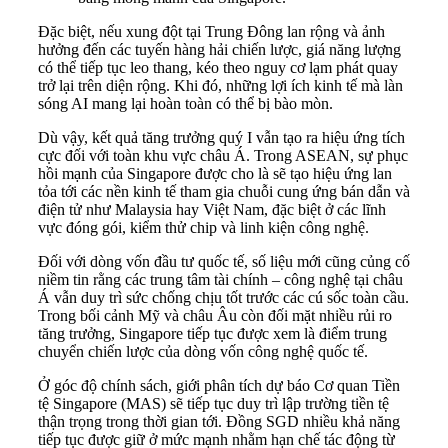
Đặc biệt, nếu xung đột tại Trung Đông lan rộng và ảnh
hưởng đến các tuyến hàng hải chiến lược, giá năng lượng
có thể tiếp tục leo thang, kéo theo nguy cơ lạm phát quay
trở lại trên diện rộng. Khi đó, những lợi ích kinh tế mà làn
sóng AI mang lại hoàn toàn có thể bị bào mòn.
Dù vậy, kết quả tăng trưởng quý I vẫn tạo ra hiệu ứng tích
cực đối với toàn khu vực châu Á. Trong ASEAN, sự phục
hồi mạnh của Singapore được cho là sẽ tạo hiệu ứng lan
tỏa tới các nền kinh tế tham gia chuỗi cung ứng bán dẫn và
điện tử như Malaysia hay Việt Nam, đặc biệt ở các lĩnh
vực đóng gói, kiểm thử chip và linh kiện công nghệ.
Đối với dòng vốn đầu tư quốc tế, số liệu mới cũng củng cố
niềm tin rằng các trung tâm tài chính – công nghệ tại châu
Á vẫn duy trì sức chống chịu tốt trước các cú sốc toàn cầu.
Trong bối cảnh Mỹ và châu Âu còn đối mặt nhiều rủi ro
tăng trưởng, Singapore tiếp tục được xem là điểm trung
chuyển chiến lược của dòng vốn công nghệ quốc tế.
Ở góc độ chính sách, giới phân tích dự báo Cơ quan Tiền
tệ Singapore (MAS) sẽ tiếp tục duy trì lập trường tiền tệ
thận trọng trong thời gian tới. Đồng SGD nhiều khả năng
tiếp tục được giữ ở mức mạnh nhằm hạn chế tác động từ