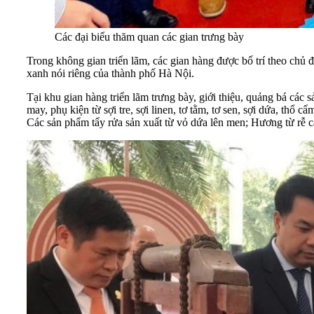
Các đại biểu thăm quan các gian trưng bày
Trong không gian triển lãm, các gian hàng được bố trí theo chủ đ
xanh nói riêng của thành phố Hà Nội.
Tại khu gian hàng triển lãm trưng bày, giới thiệu, quảng bá các
may, phụ kiện từ sợi tre, sợi linen, tơ tằm, tơ sen, sợi dứa, thổ c
Các sản phẩm tẩy rửa sản xuất từ vỏ dứa lên men; Hương từ rễ 