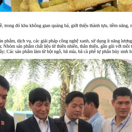
ề, trong đó khu không gian quảng bá, giới thiệu thành tựu, tiềm năng,
 sản phẩm, dịch vụ, các giải pháp công nghệ xanh, sử dụng ít năng lượ
ẩm; Nhóm sản phẩm chất liệu từ thiên nhiên, thân thiện, gần gũi với môi trư
cây; Các sản phẩm làm từ bột ngô, bã mía, bã cà phê tự phân hủy sinh