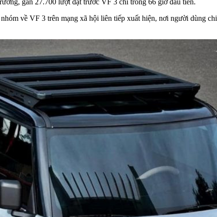
rường, gần 27.700 lượt đặt trước VF 3 chỉ trong 66 giờ đầu tiên.
nhóm về VF 3 trên mạng xã hội liên tiếp xuất hiện, nơi người dùng ch