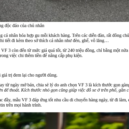
êng độc đáo của chủ nhân
cá nhân hóa hợp gu mỗi khách hàng. Trên các diễn đàn, rất đông chủ x
hi tiết đi kèm theo sở thích cá nhân như đèn, ghế, vô lăng…
VF 3 còn đến từ mức giá quá tốt, từ 240 triệu đồng, chỉ bằng một nửa 
rong việc chi thêm tiền để nâng cấp phụ kiện.
giá trị đem lại cho người dùng.
y từ ngày mở bán, chia sẻ lý do anh chọn VF 3 là kích thước gọn gàn
để thoát. Kích thước nhỏ gọn cũng giúp việc đỗ xe ở trên phố, gần cá
c đầy, mẫu VF 3 đáp ứng tốt nhu cầu di chuyển hàng ngày, từ đi làm,
tin trên mọi hành trình.