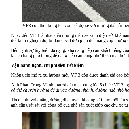
VF3 còn thổi bùng lên cơn sốt độ xe với những dấu ấn ri
Nhắc đến VF 3 là nhắc đến những mẫu xe sành điệu với khả năng 
đổi kinh nghiệm độ, từ dán decal đơn giản đến nâng cấp những c
Bên cạnh sự tùy biến đa dạng, khả năng tiếp cận khách hàng của 
khách hàng phổ thông dễ dàng tiếp cận cũng như thoải mái hơn t
Vận hành ngon, chi phí siêu tiết kiệm
Không chỉ mở ra xu hướng mới, VF 3 còn được đánh giá cao bởi 
Anh Phan Trọng Mạnh, người đặt mua cùng lúc 5 chiếc VF 3 nga
có thể chuyển hướng để đi vào đường nhánh, đường ngõ nhỏ hơn 
Theo anh, với quãng đường di chuyển khoảng 210 km mỗi lần sạ
anh cũng rất sát với công bố của nhà sản xuất giúp các chủ xe tự 