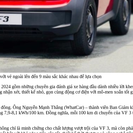
ới vẻ ngoài lên đến 9 màu sắc khác nhau để lựa chọn
24 gồm những chuyên gia đánh giá xe hàng đầu dành nhiều lời khen. 
g nhận xét, thiết kế nhỏ, gọn cùng động cơ điện với mô-men xoắn tốt g
số đông. Ông Nguyễn Mạnh Thắng (WhatCar) – thành viên Ban Giám khả
ảng 7,9-8,1 kWh/100 km. Đồng nghĩa, mỗi 100 km di chuyển của VF 3 tố
hông chỉ là minh chứng cho chất lượng vượt trội của VF 3, mà còn ph