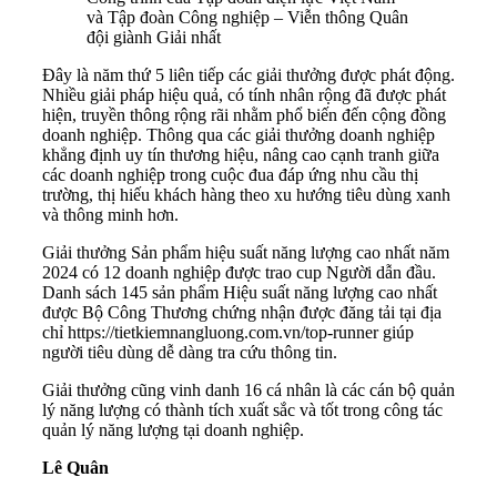
và Tập đoàn Công nghiệp – Viễn thông Quân
đội giành Giải nhất
Đây là năm thứ 5 liên tiếp các giải thưởng được phát động.
Nhiều giải pháp hiệu quả, có tính nhân rộng đã được phát
hiện, truyền thông rộng rãi nhằm phổ biến đến cộng đồng
doanh nghiệp. Thông qua các giải thưởng doanh nghiệp
khẳng định uy tín thương hiệu, nâng cao cạnh tranh giữa
các doanh nghiệp trong cuộc đua đáp ứng nhu cầu thị
trường, thị hiếu khách hàng theo xu hướng tiêu dùng xanh
và thông minh hơn.
Giải thưởng Sản phẩm hiệu suất năng lượng cao nhất năm
2024 có 12 doanh nghiệp được trao cup Người dẫn đầu.
Danh sách 145 sản phẩm Hiệu suất năng lượng cao nhất
được Bộ Công Thương chứng nhận được đăng tải tại địa
chỉ https://tietkiemnangluong.com.vn/top-runner giúp
người tiêu dùng dễ dàng tra cứu thông tin.
Giải thưởng cũng vinh danh 16 cá nhân là các cán bộ quản
lý năng lượng có thành tích xuất sắc và tốt trong công tác
quản lý năng lượng tại doanh nghiệp.
Lê Quân