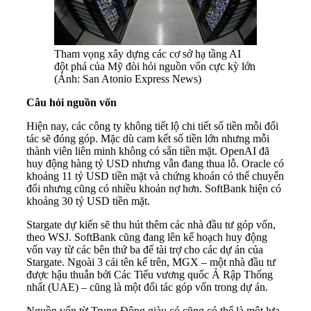
Tham vọng xây dựng các cơ sở hạ tầng AI
đột phá của Mỹ đòi hỏi nguồn vốn cực kỳ lớn
(Ảnh: San Atonio Express News)
Câu hỏi nguồn vốn
Hiện nay, các công ty không tiết lộ chi tiết số tiền mỗi đối
tác sẽ đóng góp. Mặc dù cam kết số tiền lớn nhưng mỗi
thành viên liên minh không có sẵn tiền mặt. OpenAI đã
huy động hàng tỷ USD nhưng vẫn đang thua lỗ. Oracle có
khoảng 11 tỷ USD tiền mặt và chứng khoán có thể chuyển
đổi nhưng cũng có nhiều khoản nợ hơn. SoftBank hiện có
khoảng 30 tỷ USD tiền mặt.
Stargate dự kiến sẽ thu hút thêm các nhà đầu tư góp vốn,
theo WSJ. SoftBank cũng đang lên kế hoạch huy động
vốn vay từ các bên thứ ba để tài trợ cho các dự án của
Stargate. Ngoài 3 cái tên kể trên, MGX – một nhà đầu tư
được hậu thuẫn bởi Các Tiểu vương quốc Ả Rập Thống
nhất (UAE) – cũng là một đối tác góp vốn trong dự án.
Nguồn vốn từ Trung Đông giàu có cũng có thể là một lựa