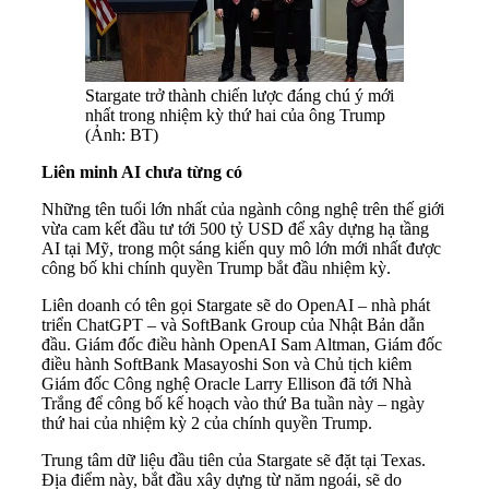
Stargate trở thành chiến lược đáng chú ý mới
nhất trong nhiệm kỳ thứ hai của ông Trump
(Ảnh: BT)
Liên minh AI chưa từng có
Những tên tuổi lớn nhất của ngành công nghệ trên thế giới
vừa cam kết đầu tư tới 500 tỷ USD để xây dựng hạ tầng
AI tại Mỹ, trong một sáng kiến quy mô lớn mới nhất được
công bố khi chính quyền Trump bắt đầu nhiệm kỳ.
Liên doanh có tên gọi Stargate sẽ do OpenAI – nhà phát
triển ChatGPT – và SoftBank Group của Nhật Bản dẫn
đầu. Giám đốc điều hành OpenAI Sam Altman, Giám đốc
điều hành SoftBank Masayoshi Son và Chủ tịch kiêm
Giám đốc Công nghệ Oracle Larry Ellison đã tới Nhà
Trắng để công bố kế hoạch vào thứ Ba tuần này – ngày
thứ hai của nhiệm kỳ 2 của chính quyền Trump.
Trung tâm dữ liệu đầu tiên của Stargate sẽ đặt tại Texas.
Địa điểm này, bắt đầu xây dựng từ năm ngoái, sẽ do