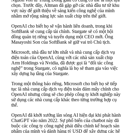
chọn. Trước đây, Altman đã gặp gỡ các nhà đầu tư từ khu
vực này để giới thiệu về sáng kiến công nghệ của mình
nhằm mở rộng năng lực sản xuất chip trên thế giới.
OpenAI cho biết họ sẽ vận hành liên doanh, trong khi
SoftBank sẽ cung cấp tài chính. Stargate sẽ có một hội
đồng quản trị riêng và tuyển dụng một CEO mới. Ông
Masayoshi Son của SoftBank sẽ giữ vai trò Chủ tịch.
Microsoft, nhà đầu tư lớn nhất và nhà cung cấp dịch vụ
điện toán của OpenAI, cùng với các nhà sản xuất chip
Arm Holdings và Nvidia, đã được gọi là “đối tác công
nghệ” trong Stargate, có nghĩa là họ sẽ tham gia vào việc
xây dựng hạ tầng của Stargate.
Trong một thông báo riêng, Microsoft cho biết họ sẽ tiếp
tục là nhà cung cấp dịch vụ điện toán đám mây chính cho
OpenAI nhưng cũng sẽ cho phép công ty khởi nghiệp này
sử dụng các nhà cung cấp khác theo từng trường hợp cụ
thể.
OpenAI đã khởi xướng làn sóng AI hiện đại khi phát hành
ChatGPT vào năm 2022. Sự phổ biến của chatbot này đã
buộc các công ty công nghệ phải điều chỉnh kế hoạch sản
phẩm của mình và dành hàng tỷ USD để xây dựng các hệ