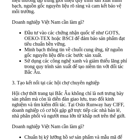
hiệu thường tập trung giới thiệu quy trình sản xuất minh
bạch, nguồn gốc nguyên liệu rõ ràng và cam kết bảo vệ
môi trường.
Doanh nghiệp Việt Nam cần làm gì?
Đầu tư vào các chứng nhận quốc tế như GOTS,
OEKO-TEX hoặc BSCI để đảm bảo sản phẩm đạt
tiêu chuẩn bền vững.
Minh bạch thông tin về chuỗi cung ứng, từ nguồn
gốc nguyên liệu đến các bước sản xuất.
Sử dụng các công nghệ xanh và giảm thiểu lãng phí
trong quy trình sản xuất để tạo niềm tin với đối tác
Bắc Âu.
3. Tạo kết nối tại các hội chợ chuyên nghiệp
Hội chợ thời trang tại Bắc Âu không chỉ là nơi trưng bày
sản phẩm mà còn là diễn đàn giao lưu, trao đổi kinh
nghiệm và tìm kiếm đối tác. Tại Oslo Runway hay CIFF,
doanh nghiệp có cơ hội gặp gỡ trực tiếp các nhà bán lẻ,
nhà phân phối và người mua lớn từ khắp nơi trên thế giới.
Doanh nghiệp Việt Nam cần làm gì?
Chuẩn bị kỹ lưỡng hồ sơ sản phẩm và mẫu mã để