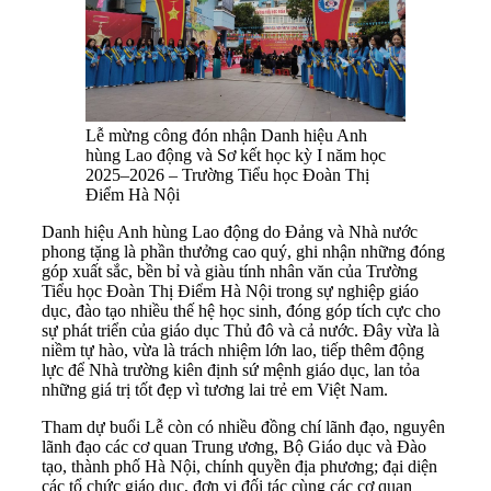
Lễ mừng công đón nhận Danh hiệu Anh
hùng Lao động và Sơ kết học kỳ I năm học
2025–2026 – Trường Tiểu học Đoàn Thị
Điểm Hà Nội
Danh hiệu Anh hùng Lao động do Đảng và Nhà nước
phong tặng là phần thưởng cao quý, ghi nhận những đóng
góp xuất sắc, bền bỉ và giàu tính nhân văn của Trường
Tiểu học Đoàn Thị Điểm Hà Nội trong sự nghiệp giáo
dục, đào tạo nhiều thế hệ học sinh, đóng góp tích cực cho
sự phát triển của giáo dục Thủ đô và cả nước. Đây vừa là
niềm tự hào, vừa là trách nhiệm lớn lao, tiếp thêm động
lực để Nhà trường kiên định sứ mệnh giáo dục, lan tỏa
những giá trị tốt đẹp vì tương lai trẻ em Việt Nam.
Tham dự buổi Lễ còn có nhiều đồng chí lãnh đạo, nguyên
lãnh đạo các cơ quan Trung ương, Bộ Giáo dục và Đào
tạo, thành phố Hà Nội, chính quyền địa phương; đại diện
các tổ chức giáo dục, đơn vị đối tác cùng các cơ quan