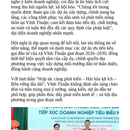
nghe ý kiến doanh nghiệp, coi đây là tín hiệu tích cực
trong thu hút nguồn lực xã hội hóa. “Chúng tôi mong
muốn được tham gia các dự án xây dựng, chỉnh trang hạ
tầng, các công trình phục vụ dân sinh và phát triển nông
thôn tại Vĩnh Thuận; cam kết đảm bảo tiến độ, chất lượng,
an toàn và tuân thủ đầy đủ các quy định của pháp luật”,
đại diện doanh nghiệp nhấn mạnh.
Hội nghị là dịp quan trọng để kết nối, lan tỏa thông tin về
tiềm năng, thế mạnh và danh mục các dự án ưu tiên kêu
gọi đầu tư của xã Vĩnh Thuận giai đoạn 2026–2030, đồng
thời thể hiện quyết tâm của cấp ủy, chính quyền địa
phương trong việc xây dựng môi trường đầu tư thân thiện,
đồng hành cùng doanh nghiệp.
Với tinh thần “Hợp tác cùng phát triển – Hài hòa lợi ích –
Bền vững lâu dài”, Vĩnh Thuận khẳng định sẵn sàng chào
đón và trân trọng mọi ý tưởng, sáng kiến, dự án đầu tư
phù hợp, góp phần thúc đẩy phát triển kinh tế – xã hội địa
phương trong giai đoạn mới.