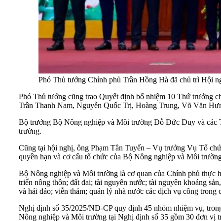
Phó Thủ tướng Chính phủ Trần Hồng Hà đã chủ trì Hội ngh
Phó Thủ tướng cũng trao Quyết định bổ nhiệm 10 Thứ trưởng 
Trần Thanh Nam, Nguyễn Quốc Trị, Hoàng Trung, Võ Văn Hư
Bộ trưởng Bộ Nông nghiệp và Môi trường Đỗ Đức Duy và các Th
trường.
Cũng tại hội nghị, ông Phạm Tân Tuyến – Vụ trưởng Vụ Tổ chứ
quyền hạn và cơ cấu tổ chức của Bộ Nông nghiệp và Môi trường
Bộ Nông nghiệp và Môi trường là cơ quan của Chính phủ thực hiệ
triển nông thôn; đất đai; tài nguyên nước; tài nguyên khoáng sản
và hải đảo; viễn thám; quản lý nhà nước các dịch vụ công trong 
Nghị định số 35/2025/NĐ-CP quy định 45 nhóm nhiệm vụ, trong
Nông nghiệp và Môi trường tại Nghị định số 35 gồm 30 đơn vị tr