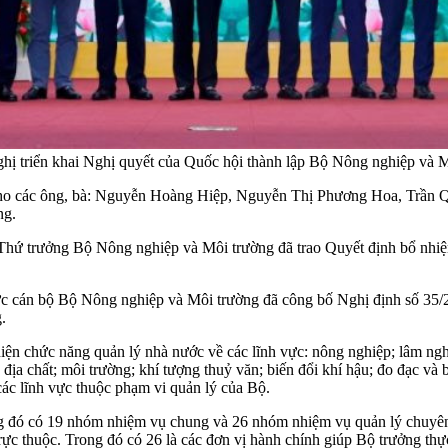
ị triển khai Nghị quyết của Quốc hội thành lập Bộ Nông nghiệp và M
cho các ông, bà: Nguyễn Hoàng Hiệp, Nguyễn Thị Phương Hoa, Trần
ng.
ứ trưởng Bộ Nông nghiệp và Môi trường đã trao Quyết định bổ nhiệm
c cán bộ Bộ Nông nghiệp và Môi trường đã công bố Nghị định số 35
.
n chức năng quản lý nhà nước về các lĩnh vực: nông nghiệp; lâm nghiệp
, địa chất; môi trường; khí tượng thuỷ văn; biến đổi khí hậu; đo đạc và
các lĩnh vực thuộc phạm vi quản lý của Bộ.
 đó có 19 nhóm nhiệm vụ chung và 26 nhóm nhiệm vụ quản lý chuyên
ực thuộc. Trong đó có 26 là các đơn vị hành chính giúp Bộ trưởng thự