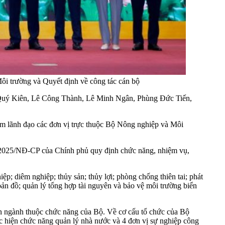
ôi trường và Quyết định về công tác cán bộ
 Quý Kiên, Lê Công Thành, Lê Minh Ngân, Phùng Đức Tiến,
 lãnh đạo các đơn vị trực thuộc Bộ Nông nghiệp và Môi
/2025/NĐ-CP của Chính phủ quy định chức năng, nhiệm vụ,
; diêm nghiệp; thủy sản; thủy lợi; phòng chống thiên tai; phát
 bản đồ; quản lý tổng hợp tài nguyên và bảo vệ môi trường biển
 ngành thuộc chức năng của Bộ. Về cơ cấu tổ chức của Bộ
c hiện chức năng quản lý nhà nước và 4 đơn vị sự nghiệp công