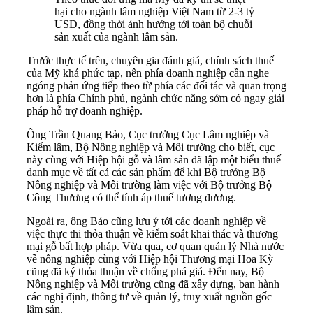
hại cho ngành lâm nghiệp Việt Nam từ 2-3 tỷ
USD, đồng thời ảnh hưởng tới toàn bộ chuỗi
sản xuất của ngành lâm sản.
Trước thực tế trên, chuyên gia đánh giá, chính sách thuế
của Mỹ khá phức tạp, nên phía doanh nghiệp cần nghe
ngóng phản ứng tiếp theo từ phía các đối tác và quan trọng
hơn là phía Chính phủ, ngành chức năng sớm có ngay giải
pháp hỗ trợ doanh nghiệp.
Ông Trần Quang Bảo, Cục trưởng Cục Lâm nghiệp và
Kiểm lâm, Bộ Nông nghiệp và Môi trường cho biết, cục
này cùng với Hiệp hội gỗ và lâm sản đã lập một biểu thuế
danh mục về tất cả các sản phẩm để khi Bộ trưởng Bộ
Nông nghiệp và Môi trường làm việc với Bộ trưởng Bộ
Công Thương có thể tính áp thuế tương đương.
Ngoài ra, ông Bảo cũng lưu ý tới các doanh nghiệp về
việc thực thi thỏa thuận về kiểm soát khai thác và thương
mại gỗ bất hợp pháp. Vừa qua, cơ quan quản lý Nhà nước
về nông nghiệp cùng với Hiệp hội Thương mại Hoa Kỳ
cũng đã ký thỏa thuận về chống phá giá. Đến nay, Bộ
Nông nghiệp và Môi trường cũng đã xây dựng, ban hành
các nghị định, thông tư về quản lý, truy xuất nguồn gốc
lâm sản.