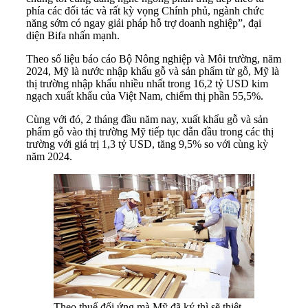
phía các đối tác và rất kỳ vọng Chính phủ, ngành chức
năng sớm có ngay giải pháp hỗ trợ doanh nghiệp”, đại
diện Bifa nhấn mạnh.
Theo số liệu báo cáo Bộ Nông nghiệp và Môi trường, năm
2024, Mỹ là nước nhập khẩu gỗ và sản phẩm từ gỗ, Mỹ là
thị trường nhập khẩu nhiều nhất trong 16,2 tỷ USD kim
ngạch xuất khẩu của Việt Nam, chiếm thị phần 55,5%.
Cùng với đó, 2 tháng đầu năm nay, xuất khẩu gỗ và sản
phẩm gỗ vào thị trường Mỹ tiếp tục dẫn đầu trong các thị
trường với giá trị 1,3 tỷ USD, tăng 9,5% so với cùng kỳ
năm 2024.
Theo thuế đối ứng mà Mỹ đã ký thì sẽ thiệt