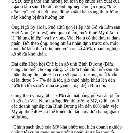
USD, đồng thời ảnh hưởng tới toàn bộ chuỗi sản xuất của
ngành lâm sản. Do đó, doanh nghiệp cần tận dụng “khe
cửa hẹp” nói trên để hoạt động xuất khẩu sang thị trường
này không bị ảnh hưởng lớn.
Ông Ngô Sỹ Hoài, Phó Chủ tịch Hiệp hội Gỗ và Lâm sản
Việt Nam (Viforest) nêu quan điểm, mức thuế Mỹ đưa ra
là “khủng khiếp” và hy vọng Việt Nam có thể đưa ra đàm
phán. Bởi theo ông, trong nhiều nhận định trước đó, mức
thuế dự kiến thấp hơn, nên với con số 46%, doanh nghiệp
gỗ sẽ rất khó khăn.
Đại diện Hiệp hội Chế biến gỗ tỉnh Bình Dương (Bifa)
cũng cho biết choáng váng, và chưa hoàn hồn nổi sau khi
nhận thông tin. “46% là con số quá cao. Hàng xuất khẩu
đi lãi được 5 – 7% đã là tốt, giờ thuế nhập khẩu lên đến
46% thì tôi sợ sức mua sẽ giảm”, đại diện Bifa nói.
Cũng theo vị này, 60 – 70% các mặt hàng gỗ và sản phẩm
từ gỗ của Việt Nam hướng đến thị trường Mỹ, tỷ lệ này ở
các doanh nghiệp của Bình Dương lên đến 80% nên việc
Mỹ áp thuế 46% có thể khiến đối tác hủy đơn hàng, giảm
số lượng.
“Chính sách thuế của Mỹ khá phức tạp, hiện doanh nghiệp
chúng tôi cũng đang nghe ngóng phản ứng tiếp theo từ