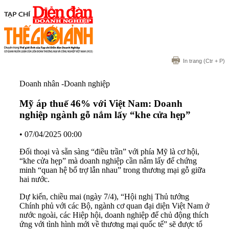
In trang
(Ctr + P)
Doanh nhân -Doanh nghiệp
Mỹ áp thuế 46% với Việt Nam: Doanh
nghiệp ngành gỗ nắm lấy “khe cửa hẹp”
•
07/04/2025 00:00
Đối thoại và sẵn sàng “điều trần” với phía Mỹ là cơ hội,
“khe cửa hẹp” mà doanh nghiệp cần nắm lấy để chứng
minh “quan hệ bổ trợ lẫn nhau” trong thương mại gỗ giữa
hai nước.
Dự kiến, chiều mai (ngày 7/4), “Hội nghị Thủ tướng
Chính phủ với các Bộ, ngành cơ quan đại diện Việt Nam ở
nước ngoài, các Hiệp hội, doanh nghiệp để chủ động thích
ứng với tình hình mới về thương mại quốc tế” sẽ được tổ