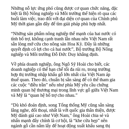
Những nỗ lực ứng phó cũng được cơ quan chức năng, đặc
biệt là Bộ Nông nghiệp và Môi trường thể hiện rõ qua các
buổi làm việc, trao đổi với đại diện cơ quan của Chính phủ
Mỹ thời gian gần đây để tìm giải pháp phù hợp nhất.
“Những sản phẩm nông nghiệp thế mạnh của hai nước có
tính bổ trợ, không cạnh tranh lẫn nhau nên Việt Nam rất
sẵn lòng mở cửa cho nông sản Hoa Kỳ. Đây là những
quyết định có lợi cho cả hai nước”, Bộ trưởng Bộ Nông
nghiệp và Môi trường Đỗ Đức Duy khẳng định.
Về phía doanh nghiệp, ông Ngô Sỹ Hoài cho biết, các
doanh nghiệp có thể hạn chế tối đa rủi ro, trong trường
hợp thị trường nhập khẩu gỗ lớn nhất của Việt Nam áp
thuế quan. Theo đó, chuẩn bị sẵn sàng để có thể tham gia
các cuộc “điều trần” nếu như phía Mỹ yêu cầu chứng
minh quan hệ thương mại trong lĩnh vực gỗ giữa Việt Nam
và Mỹ là “quan hệ bổ trợ cho nhau.”
“Dù khó đoán định, song Tổng thống Mỹ cũng sẵn sàng
lắng nghe, đối thoại, nhất là với quốc gia thân thiện, được
Mỹ đánh giá cao như Việt Nam,” ông Hoài chia sẻ và
nhấn mạnh đây chính là cơ hội, là “khe cửa hẹp” nên
ngành gỗ cần nắm lấy để hoạt động xuất khẩu sang thị