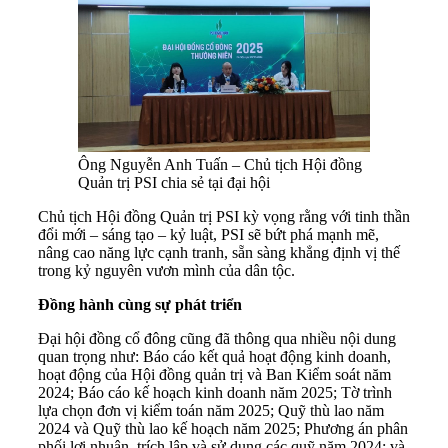
Ông Nguyễn Anh Tuấn – Chủ tịch Hội đồng
Quản trị PSI chia sẻ tại đại hội
Chủ tịch Hội đồng Quản trị PSI kỳ vọng rằng với tinh thần
đổi mới – sáng tạo – kỷ luật, PSI sẽ bứt phá mạnh mẽ,
nâng cao năng lực cạnh tranh, sẵn sàng khẳng định vị thế
trong kỷ nguyên vươn mình của dân tộc.
Đồng hành cùng sự phát triển
Đại hội đồng cổ đông cũng đã thông qua nhiều nội dung
quan trọng như: Báo cáo kết quả hoạt động kinh doanh,
hoạt động của Hội đồng quản trị và Ban Kiểm soát năm
2024; Báo cáo kế hoạch kinh doanh năm 2025; Tờ trình
lựa chọn đơn vị kiểm toán năm 2025; Quỹ thù lao năm
2024 và Quỹ thù lao kế hoạch năm 2025; Phương án phân
phối lợi nhuận, trích lập và sử dụng các quỹ năm 2024; và