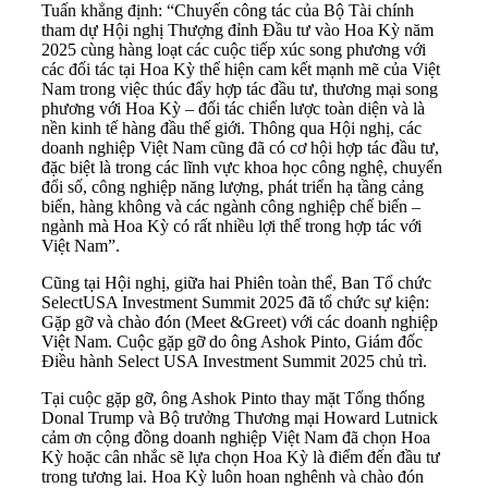
Tuấn khẳng định: “Chuyến công tác của Bộ Tài chính
tham dự Hội nghị Thượng đỉnh Đầu tư vào Hoa Kỳ năm
2025 cùng hàng loạt các cuộc tiếp xúc song phương với
các đối tác tại Hoa Kỳ thể hiện cam kết mạnh mẽ của Việt
Nam trong việc thúc đẩy hợp tác đầu tư, thương mại song
phương với Hoa Kỳ – đối tác chiến lược toàn diện và là
nền kinh tế hàng đầu thế giới. Thông qua Hội nghị, các
doanh nghiệp Việt Nam cũng đã có cơ hội hợp tác đầu tư,
đặc biệt là trong các lĩnh vực khoa học công nghệ, chuyển
đổi số, công nghiệp năng lượng, phát triển hạ tầng cảng
biển, hàng không và các ngành công nghiệp chế biến –
ngành mà Hoa Kỳ có rất nhiều lợi thế trong hợp tác với
Việt Nam”.
Cũng tại Hội nghị, giữa hai Phiên toàn thể, Ban Tổ chức
SelectUSA Investment Summit 2025 đã tổ chức sự kiện:
Gặp gỡ và chào đón (Meet &Greet) với các doanh nghiệp
Việt Nam. Cuộc gặp gỡ do ông Ashok Pinto, Giám đốc
Điều hành Select USA Investment Summit 2025 chủ trì.
Tại cuộc gặp gỡ, ông Ashok Pinto thay mặt Tổng thống
Donal Trump và Bộ trưởng Thương mại Howard Lutnick
cảm ơn cộng đồng doanh nghiệp Việt Nam đã chọn Hoa
Kỳ hoặc cân nhắc sẽ lựa chọn Hoa Kỳ là điểm đến đầu tư
trong tương lai. Hoa Kỳ luôn hoan nghênh và chào đón