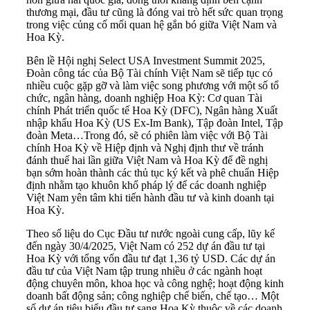
thương mại, đầu tư cũng là đóng vai trò hết sức quan trọng
trong việc củng cố mối quan hệ gắn bó giữa Việt Nam và
Hoa Kỳ.
Bên lề Hội nghị Select USA Investment Summit 2025,
Đoàn công tác của Bộ Tài chính Việt Nam sẽ tiếp tục có
nhiều cuộc gặp gỡ và làm việc song phương với một số tổ
chức, ngân hàng, doanh nghiệp Hoa Kỳ: Cơ quan Tài
chính Phát triển quốc tế Hoa Kỳ (DFC), Ngân hàng Xuất
nhập khẩu Hoa Kỳ (US Ex-Im Bank), Tập đoàn Intel, Tập
đoàn Meta…Trong đó, sẽ có phiên làm việc với Bộ Tài
chính Hoa Kỳ về Hiệp định và Nghị định thư về tránh
đánh thuế hai lần giữa Việt Nam và Hoa Kỳ để đề nghị
bạn sớm hoàn thành các thủ tục ký kết và phê chuẩn Hiệp
định nhằm tạo khuôn khổ pháp lý để các doanh nghiệp
Việt Nam yên tâm khi tiến hành đầu tư và kinh doanh tại
Hoa Kỳ.
Theo số liệu do Cục Đầu tư nước ngoài cung cấp, lũy kế
đến ngày 30/4/2025, Việt Nam có 252 dự án đầu tư tại
Hoa Kỳ với tổng vốn đầu tư đạt 1,36 tỷ USD. Các dự án
đầu tư của Việt Nam tập trung nhiều ở các ngành hoạt
động chuyên môn, khoa học và công nghệ; hoạt động kinh
doanh bất động sản; công nghiệp chế biến, chế tạo… Một
số dự án tiêu biểu đầu tư sang Hoa Kỳ thuộc về các doanh