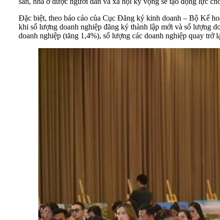
sản, nhà ở được người dân và xã hội kỳ vọng sẽ tạo động lực cho 
Đặc biệt, theo báo cáo của Cục Đăng ký kinh doanh – Bộ Kế hoạ
khi số lượng doanh nghiệp đăng ký thành lập mới và số lượng do
doanh nghiệp (tăng 1,4%), số lượng các doanh nghiệp quay trở l