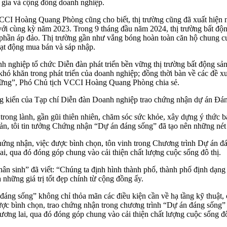
 gia và cộng đồng doanh nghiệp.
CCI Hoàng Quang Phòng cũng cho biết, thị trường cũng đã xuất hiện 
o với cùng kỳ năm 2023. Trong 9 tháng đầu năm 2024, thị trường bất đ
m phần áp đảo. Thị trường gần như vắng bóng hoàn toàn căn hộ chung cư
oạt động mua bán và sáp nhập.
h nghiệp tổ chức Diễn đàn phát triển bền vững thị trường bất động sả
n khó khăn trong phát triển của doanh nghiệp; đồng thời bàn về các đề x
n vững”, Phó Chủ tịch VCCI Hoàng Quang Phòng chia sẻ.
kiến của Tạp chí Diễn đàn Doanh nghiệp trao chứng nhận dự án Đáng
trong lành, gần gũi thiên nhiên, chăm sóc sức khỏe, xây dựng ý thức 
 sản, tôi tin tưởng Chứng nhận “Dự án đáng sống” đã tạo nên những nét
ứng nhận, việc được bình chọn, tôn vinh trong Chương trình Dự án đá
lai, qua đó đóng góp chung vào cải thiện chất lượng cuộc sống đô thị.
hân sinh” đã viết: “Chúng ta định hình thành phố, thành phố định dạng
 những giá trị tốt đẹp chính từ cộng đồng ấy.
g sống” không chỉ thỏa mãn các điều kiện cần về hạ tầng kỹ thuật, cơ
ược bình chọn, trao chứng nhận trong chương trình “Dự án đáng sống” s
 tương lai, qua đó đóng góp chung vào cải thiện chất lượng cuộc sống đô