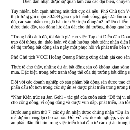
Diễn đàn nhận được sự quan tâm của các đại biểu, chuyên
Tuy nhiên, bên cạnh những mặt tích cực đã nêu, Phó Chủ tịch V
thị trường ghi nhận 30.589 giao dịch thành công, gấp 2.5 lần s
đó, các sản phẩm có giá bán trên 50 triệu đồng/m2 trở lên chiế
được thúc đẩy, tạo động lực dẫn dắt cho thị trường, thông qua h
“Trong bối cảnh đó, tôi đánh giá cao việc Tạp chí Diễn đàn Doan
trao đổi thông tin, thảo luận về định hướng phát triển; nhận diệ
để thị trường bất động sản ngày một phục hồi và phát triển bề
Phó Chủ tịch VCCI Hoàng Quang Phòng cũng đánh giá cao sáng 
Thực tế cho thấy, những dự án bất động sản có không gian sống 
mua. Đặc biệt, trong bức tranh tổng thể của thị trường bất động
Đối với các doanh nghiệp có sản phẩm bất động sản được trao ch
phấn đấu tốt hơn trong các dự án sẽ được phát triển trong tương 
“Như Kiến trúc sư Jan Gehl – tác giả của cuốn sách “Đô thị vị n
cho cộng đồng, vì cộng đồng và được vun đắp, phát triển, lan tỏa
Bước sang năm thứ 7, các dự án nhận được chứng nhận “Dự án đán
mà dự án mang lại cho xã hội. Đối với các doanh nghiệp, việc đ
án phấn đấu tốt hơn trong việc triển khai đầu tư các dự án trong