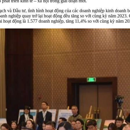
phát triển kinh tế – xã hội trong giai đoạn mới.
ch và Đầu tư, tình hình hoạt động của các doanh nghiệp kinh doanh bấ
anh nghiệp quay trở lại hoạt động đều tăng so với cùng kỳ năm 2023. 
ại hoạt động là 1.577 doanh nghiệp, tăng 11,4% so với cùng kỳ năm 20