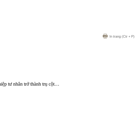
In trang
(Ctr + P)
iệp tư nhân trở thành trụ cột…