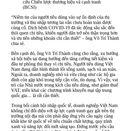
cứu Chiến lược thương hiệu và cạnh tranh
(BCSI)
“Niềm tin của người tiêu dùng vào sự ổn định của thị
trường và thu nhập tương lai vẫn chưa hoàn toàn được
củng cố. Dịch bệnh COVID-19 đã tác động sâu sắc đến
thói quen chi tiêu, khiến người dân trở nên thận trọng hơn
và ưu tiên những khoản chi cần thiết” – ông Võ Trí Thành
chia sẻ.
Bên cạnh đó, ông Võ Trí Thành cũng cho rằng, xu hướng
xã hội hiện tại đang hướng đến tăng cường tiết kiệm và
đầu tư phòng thủ thay vì chi tiêu. Người tiêu dùng Việt
Nam đang dần hình thành lối sống xanh, sạch và an toàn.
Ngoài ra, doanh nghiệp nhỏ và vừa cũng như các hộ gia
đình còn gặp khó trong tiếp cận vốn, tín dụng. Vì vậy, vai
trò của Nhà nước trong kích cầu tiêu dùng, như giảm thuế
VAT, triển khai các chương trình khuyến mại tập trung
quốc gia… là rất cần thiết.
Trong bối cảnh hội nhập quốc tế, doanh nghiệp Việt Nam
không chỉ đối diện với áp lực cạnh tranh gay gắt trên thị
trường nội địa mà còn phải đáp ứng yêu cầu ngày càng
khắt khe từ quốc tế về tiêu chuẩn chất lượng, quy trình
xanh và năng lực đổi mới sáng tạo. Đứng trước yêu cầu