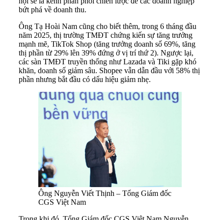
hội sẽ là kênh phân phối chiến lược để các doanh nghiệp
bứt phá về doanh thu.
Ông Tạ Hoài Nam cũng cho biết thêm, trong 6 tháng đầu
năm 2025, thị trường TMĐT chứng kiến sự tăng trưởng
mạnh mẽ, TikTok Shop (tăng trưởng doanh số 69%, tăng
thị phần từ 29% lên 39% đứng ở vị trí thứ 2). Ngược lại,
các sàn TMĐT truyền thống như Lazada và Tiki gặp khó
khăn, doanh số giảm sâu. Shopee vẫn dẫn đầu với 58% thị
phần nhưng bắt đầu có dấu hiệu giảm nhẹ.
Ông Nguyễn Viết Thịnh – Tổng Giám đốc
CGS Việt Nam
Trong khi đó, Tổng Giám đốc CGS Việt Nam Nguyễn