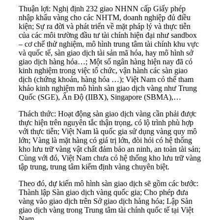
Thuận lợi: Nghị định 232 giao NHNN cấp Giấy phép
nhập khẩu vàng cho các NHTM, doanh nghiệp đủ điều
kiện; Sự ra đời và phát triển về mặt pháp lý và thực tiễn
của các môi trường đầu tư tài chính hiện đại như sandbox
– cơ chế thử nghiệm, mô hình trung tâm tài chính khu vực
và quốc tế, sàn giao dịch tài sản mã hóa, hay mô hình sở
giao dịch hàng hóa…; Một số ngân hàng hiện nay đã có
kinh nghiệm trong việc tổ chức, vận hành các sàn giao
dịch (chứng khoán, hàng hóa …); Việt Nam có thể tham
khảo kinh nghiệm mô hình sàn giao dịch vàng như Trung
Quốc (SGE), Ấn Độ (IIBX), Singapore (SBMA),…
Thách thức: Hoạt động sàn giao dịch vàng cần phải được
thực hiện trên nguyên tắc thận trọng, có lộ trình phù hợp
với thực tiễn; Việt Nam là quốc gia sử dụng vàng quy mô
lớn; Vàng là mặt hàng có giá trị lớn, đòi hỏi có hệ thống
kho lưu trữ vàng vật chất đảm bảo an ninh, an toàn tài sản;
Cùng với đó, Việt Nam chưa có hệ thống kho lưu trữ vàng
tập trung, trung tâm kiểm định vàng chuyên biệt.
Theo đó, dự kiến mô hình sàn giao dịch sẽ gồm các bước:
Thành lập Sàn giao dịch vàng quốc gia; Cho phép đưa
vàng vào giao dịch trên Sở giao dịch hàng hóa; Lập Sàn
giao dịch vàng trong Trung tâm tài chính quốc tế tại Việt
Nam.