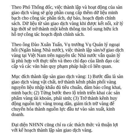
Theo Phó Thống đốc, việc thành lập và hoạt động của sàn
giao dịch vàng sẽ góp phần cung cấp thêm dữ liệu minh
bạch cho công tác phân tích, dự báo, hoạch định chính
sách. Dữ liệu từ sàn giao dịch vàng khi được kết nối, xử lý
kịp thời sẽ trở thành một kênh thông tin bổ sung hữu ích
hỗ trợ công tác hoạch định chính sách.
Theo ông Đào Xuân Tuấn, Vụ trưởng Vụ Quản lý ngoại
hối (Ngân hàng Nhà nước), việc thành lập sàn/sở giao dịch
vàng tại Việt Nam trên nguyên tắc Nhà nước vẫn quản lý
là phù hợp với thực tiễn và theo chỉ đạo của lãnh đạo các
cấp và các văn bản quy phạm pháp luật có liên quan.
Mục đích thành lập sàn giao dịch vàng: 1) Bước đầu là sàn
giao dịch vàng vật chất, trở thành kênh phân phối vàng
nguyên liệu nhập khẩu đủ tiêu chuẩn, đảm bảo công khai,
minh bạch; (2) Từng bước theo lộ trình triển khai các sản
phẩm vàng tài khoản, phái sinh; (3) Trở thành kênh huy
động nguồn lực vàng trong dân, giảm tích trữ vàng để
chuyển hóa thành nguồn lực đầu tư vào sản xuất, kinh
doanh.
Đại diện NHNN cũng chỉ ra các thách thức và thuận lợi
với kế hoạch thành lập sàn giao dịch vàng.