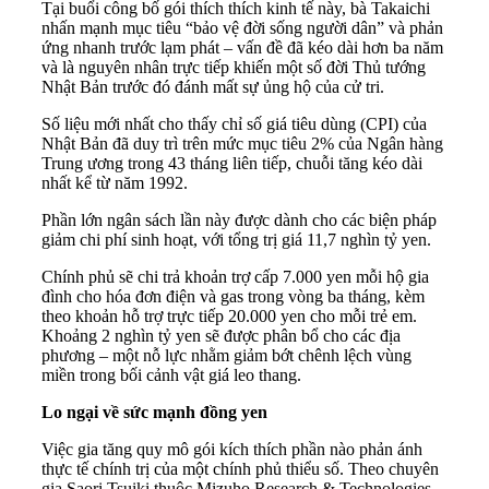
Tại buổi công bố gói thích thích kinh tế này, bà Takaichi
nhấn mạnh mục tiêu “bảo vệ đời sống người dân” và phản
ứng nhanh trước lạm phát – vấn đề đã kéo dài hơn ba năm
và là nguyên nhân trực tiếp khiến một số đời Thủ tướng
Nhật Bản trước đó đánh mất sự ủng hộ của cử tri.
Số liệu mới nhất cho thấy chỉ số giá tiêu dùng (CPI) của
Nhật Bản đã duy trì trên mức mục tiêu 2% của Ngân hàng
Trung ương trong 43 tháng liên tiếp, chuỗi tăng kéo dài
nhất kể từ năm 1992.
Phần lớn ngân sách lần này được dành cho các biện pháp
giảm chi phí sinh hoạt, với tổng trị giá 11,7 nghìn tỷ yen.
Chính phủ sẽ chi trả khoản trợ cấp 7.000 yen mỗi hộ gia
đình cho hóa đơn điện và gas trong vòng ba tháng, kèm
theo khoản hỗ trợ trực tiếp 20.000 yen cho mỗi trẻ em.
Khoảng 2 nghìn tỷ yen sẽ được phân bổ cho các địa
phương – một nỗ lực nhằm giảm bớt chênh lệch vùng
miền trong bối cảnh vật giá leo thang.
Lo ngại về sức mạnh đồng yen
Việc gia tăng quy mô gói kích thích phần nào phản ánh
thực tế chính trị của một chính phủ thiểu số. Theo chuyên
gia Saori Tsuiki thuộc Mizuho Research & Technologies,