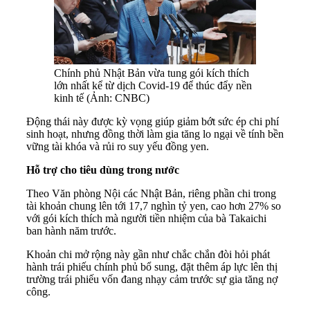
Chính phủ Nhật Bản vừa tung gói kích thích
lớn nhất kể từ dịch Covid-19 để thúc đẩy nền
kinh tế (Ảnh: CNBC)
Động thái này được kỳ vọng giúp giảm bớt sức ép chi phí
sinh hoạt, nhưng đồng thời làm gia tăng lo ngại về tính bền
vững tài khóa và rủi ro suy yếu đồng yen.
Hỗ trợ cho tiêu dùng trong nước
Theo Văn phòng Nội các Nhật Bản, riêng phần chi trong
tài khoản chung lên tới 17,7 nghìn tỷ yen, cao hơn 27% so
với gói kích thích mà người tiền nhiệm của bà Takaichi
ban hành năm trước.
Khoản chi mở rộng này gần như chắc chắn đòi hỏi phát
hành trái phiếu chính phủ bổ sung, đặt thêm áp lực lên thị
trường trái phiếu vốn đang nhạy cảm trước sự gia tăng nợ
công.