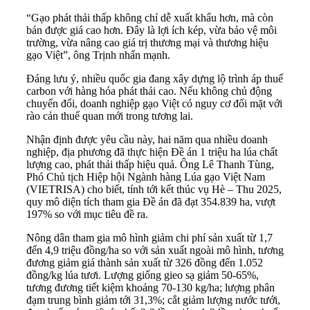
“Gạo phát thải thấp không chỉ dễ xuất khẩu hơn, mà còn
bán được giá cao hơn. Đây là lợi ích kép, vừa bảo vệ môi
trường, vừa nâng cao giá trị thương mại và thương hiệu
gạo Việt”, ông Trịnh nhấn mạnh.
Đáng lưu ý, nhiều quốc gia đang xây dựng lộ trình áp thuế
carbon với hàng hóa phát thải cao. Nếu không chủ động
chuyển đổi, doanh nghiệp gạo Việt có nguy cơ đối mặt với
rào cản thuế quan mới trong tương lai.
Nhận định được yêu cầu này, hai năm qua nhiều doanh
nghiệp, địa phương đã thực hiện Đề án 1 triệu ha lúa chất
lượng cao, phát thải thấp hiệu quả. Ông Lê Thanh Tùng,
Phó Chủ tịch Hiệp hội Ngành hàng Lúa gạo Việt Nam
(VIETRISA) cho biết, tính tới kết thúc vụ Hè – Thu 2025,
quy mô diện tích tham gia Đề án đã đạt 354.839 ha, vượt
197% so với mục tiêu đề ra.
Nông dân tham gia mô hình giảm chi phí sản xuất từ 1,7
đến 4,9 triệu đồng/ha so với sản xuất ngoài mô hình, tương
đương giảm giá thành sản xuất từ 326 đồng đến 1.052
đồng/kg lúa tươi. Lượng giống gieo sạ giảm 50-65%,
tương đương tiết kiệm khoảng 70-130 kg/ha; lượng phân
đạm trung bình giảm tới 31,3%; cắt giảm lượng nước tưới,