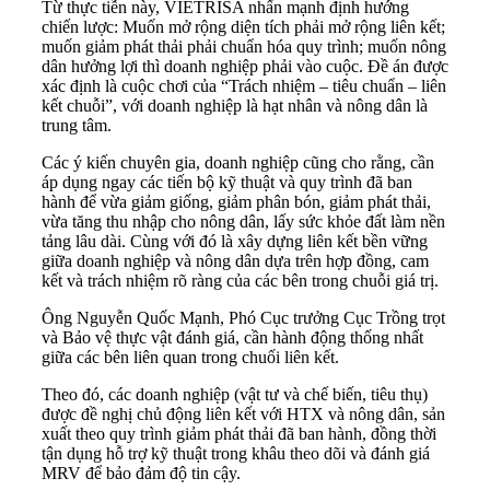
Từ thực tiễn này, VIETRISA nhấn mạnh định hướng
chiến lược: Muốn mở rộng diện tích phải mở rộng liên kết;
muốn giảm phát thải phải chuẩn hóa quy trình; muốn nông
dân hưởng lợi thì doanh nghiệp phải vào cuộc. Đề án được
xác định là cuộc chơi của “Trách nhiệm – tiêu chuẩn – liên
kết chuỗi”, với doanh nghiệp là hạt nhân và nông dân là
trung tâm.
Các ý kiến chuyên gia, doanh nghiệp cũng cho rằng, cần
áp dụng ngay các tiến bộ kỹ thuật và quy trình đã ban
hành để vừa giảm giống, giảm phân bón, giảm phát thải,
vừa tăng thu nhập cho nông dân, lấy sức khỏe đất làm nền
tảng lâu dài. Cùng với đó là xây dựng liên kết bền vững
giữa doanh nghiệp và nông dân dựa trên hợp đồng, cam
kết và trách nhiệm rõ ràng của các bên trong chuỗi giá trị.
Ông Nguyễn Quốc Mạnh, Phó Cục trưởng Cục Trồng trọt
và Bảo vệ thực vật đánh giá, cần hành động thống nhất
giữa các bên liên quan trong chuối liên kết.
Theo đó, các doanh nghiệp (vật tư và chế biến, tiêu thụ)
được đề nghị chủ động liên kết với HTX và nông dân, sản
xuất theo quy trình giảm phát thải đã ban hành, đồng thời
tận dụng hỗ trợ kỹ thuật trong khâu theo dõi và đánh giá
MRV để bảo đảm độ tin cậy.