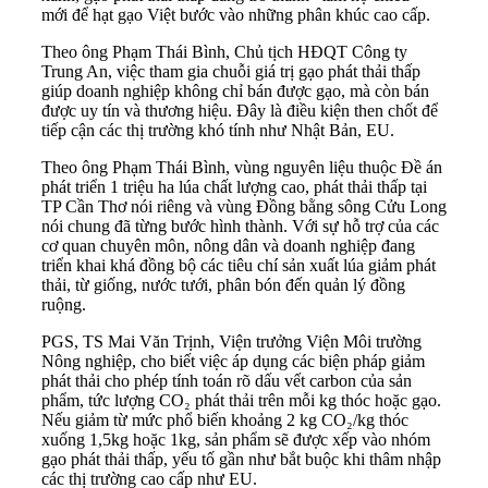
mới để hạt gạo Việt bước vào những phân khúc cao cấp.
Theo ông Phạm Thái Bình, Chủ tịch HĐQT Công ty
Trung An, việc tham gia chuỗi giá trị gạo phát thải thấp
giúp doanh nghiệp không chỉ bán được gạo, mà còn bán
được uy tín và thương hiệu. Đây là điều kiện then chốt để
tiếp cận các thị trường khó tính như Nhật Bản, EU.
Theo ông Phạm Thái Bình, vùng nguyên liệu thuộc Đề án
phát triển 1 triệu ha lúa chất lượng cao, phát thải thấp tại
TP Cần Thơ nói riêng và vùng Đồng bằng sông Cửu Long
nói chung đã từng bước hình thành. Với sự hỗ trợ của các
cơ quan chuyên môn, nông dân và doanh nghiệp đang
triển khai khá đồng bộ các tiêu chí sản xuất lúa giảm phát
thải, từ giống, nước tưới, phân bón đến quản lý đồng
ruộng.
PGS, TS Mai Văn Trịnh, Viện trưởng Viện Môi trường
Nông nghiệp, cho biết việc áp dụng các biện pháp giảm
phát thải cho phép tính toán rõ dấu vết carbon của sản
phẩm, tức lượng CO₂ phát thải trên mỗi kg thóc hoặc gạo.
Nếu giảm từ mức phổ biến khoảng 2 kg CO₂/kg thóc
xuống 1,5kg hoặc 1kg, sản phẩm sẽ được xếp vào nhóm
gạo phát thải thấp, yếu tố gần như bắt buộc khi thâm nhập
các thị trường cao cấp như EU.