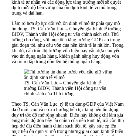
kinh tế tư nhân và các động lực tăng trưởng mới sẽ quyết
định mức độ bền vững của ổn định kinh tế vĩ mô trong
trung và dài hạn.
Làm rõ hơn áp lực đối với ổn định vĩ mô từ phía quy mô
tín dụng, TS.
Cấn Văn Lực – Chuyên gia Kinh tế trưởng
BIDV, Thành viên Hội đồng tư vấn chính sách của Thủ
tướng
cho rằng, với mục tiêu tăng trưởng GDP cao trong
giai đoạn tới, nhu cầu vốn của nền kinh tế là rất lớn. Trong
khi đó, cấu trúc thị trường vốn hiện nay vẫn dựa chủ yếu
vào tín dụng ngân hàng, khiến gánh nặng huy động vốn
và rủi ro tập trung dồn lên hệ thống ngân hàng.
TS. Cấn Văn Lực – Chuyên gia Kinh tế
trưởng BIDV, Thành viên Hội đồng tư vấn
chính sách của Thủ tướng
Theo TS. Cấn Văn Lực, tỷ lệ tín dụng/GDP của Việt Nam
đã ở mức cao và có xu hướng tiếp tục tăng nếu tín dụng
duy trì tốc độ mở rộng nhanh. Điều này không chỉ làm gia
tăng mức độ đòn bẩy tài chính của nền kinh tế, mà còn thu
hẹp dư địa điều hành chính sách tiền tệ, gây sức ép lên
mục tiêu ổn định vĩ mô trong những giai đoạn kinh tế biến