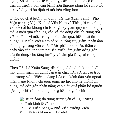
động. So sánh quốc tế cho thấy, các nền kinh tế có cấu
trúc thị trường vốn cân bằng hơn thường phân bổ rủi ro tốt
hơn và duy trì ổn định vĩ mô bền vững hơn.
Ở góc độ chất lượng tín dụng, TS.
Lê Xuân Sang
– Phó
Viện trưởng Viện Kinh tế Việt Nam và Thế giới cho rằng,
vấn đề cốt lõi không chỉ là tăng hay giảm quy mô tín dụng,
mà là hiệu quả sử dụng vốn và tác động của tín dụng đối
với ổn định vĩ mô. Trong nhiều năm qua, hiệu suất tín
dụng/GDP của Việt Nam có xu hướng suy giảm, phản ánh
tình trạng dòng vốn chưa được phân bổ tối ưu, thậm chí
chảy vào các lĩnh vực phi sản xuất, làm giảm đóng góp
của tín dụng cho tăng trưởng và làm gia tăng rủi ro hệ
thống.
Theo TS. Lê Xuân Sang, để củng cố ổn định kinh tế vĩ
mô, chính sách tín dụng cần gắn chặt hơn với tái cấu trúc
thị trường vốn. Việc đa dạng hóa các kênh dẫn vốn ngoài
ngân hàng không chỉ giúp giảm áp lực cho hệ thống tín
dụng, mà còn góp phần nâng cao hiệu quả phân bổ nguồn
lực, hạn chế rủi ro tích tụ trong hệ thống tài chính.
TS. Lê Xuân Sang – Phó Viện trưởng Viện
Kinh tế Việt Nam và Thế giới