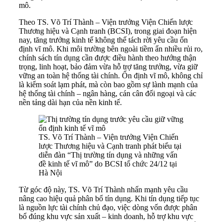
mô.
Theo TS.
Võ Trí Thành – Viện trưởng Viện Chiến lược
Thương hiệu và Cạnh tranh (BCSI),
trong giai đoạn hiện
nay, tăng trưởng kinh tế không thể tách rời yêu cầu ổn
định vĩ mô. Khi môi trường bên ngoài tiềm ẩn nhiều rủi ro,
chính sách tín dụng cần được điều hành theo hướng thận
trọng, linh hoạt, bảo đảm vừa hỗ trợ tăng trưởng, vừa giữ
vững an toàn hệ thống tài chính. Ổn định vĩ mô, không chỉ
là kiểm soát lạm phát, mà còn bao gồm sự lành mạnh của
hệ thống tài chính – ngân hàng, cán cân đối ngoại và các
nền tảng dài hạn của nền kinh tế.
TS. Võ Trí Thành – Viện trưởng Viện Chiến
lược Thương hiệu và Cạnh tranh phát biểu tại
diễn đàn “Thị trường tín dụng và những vấn
đề kinh tế vĩ mô” do BCSI tổ chức 24/12 tại
Hà Nội
Từ góc độ này, TS. Võ Trí Thành nhấn mạnh yêu cầu
nâng cao hiệu quả phân bổ tín dụng. Khi tín dụng tiếp tục
là nguồn lực tài chính chủ đạo, việc dòng vốn được phân
bổ đúng khu vực sản xuất – kinh doanh, hỗ trợ khu vực