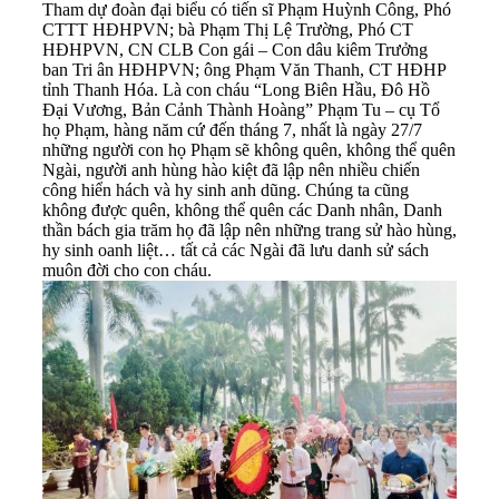
Tham dự đoàn đại biểu có tiến sĩ Phạm Huỳnh Công, Phó
CTTT HĐHPVN; bà Phạm Thị Lệ Trường, Phó CT
HĐHPVN, CN CLB Con gái – Con dâu kiêm Trưởng
ban Tri ân HĐHPVN; ông Phạm Văn Thanh, CT HĐHP
tỉnh Thanh Hóa. Là con cháu “Long Biên Hầu, Đô Hồ
Đại Vương, Bản Cảnh Thành Hoàng” Phạm Tu – cụ Tổ
họ Phạm, hàng năm cứ đến tháng 7, nhất là ngày 27/7
những người con họ Phạm sẽ không quên, không thể quên
Ngài, người anh hùng hào kiệt đã lập nên nhiều chiến
công hiển hách và hy sinh anh dũng. Chúng ta cũng
không được quên, không thể quên các Danh nhân, Danh
thần bách gia trăm họ đã lập nên những trang sử hào hùng,
hy sinh oanh liệt… tất cả các Ngài đã lưu danh sử sách
muôn đời cho con cháu.