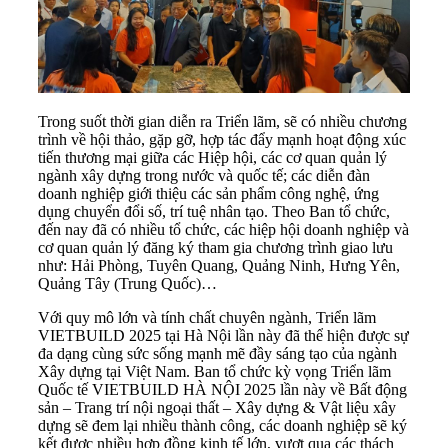
Trong suốt thời gian diễn ra Triển lãm, sẽ có nhiều chương
trình về hội thảo, gặp gỡ, hợp tác đẩy mạnh hoạt động xúc
tiến thương mại giữa các Hiệp hội, các cơ quan quản lý
ngành xây dựng trong nước và quốc tế; các diễn đàn
doanh nghiệp giới thiệu các sản phẩm công nghệ, ứng
dụng chuyển đổi số, trí tuệ nhân tạo. Theo Ban tổ chức,
đến nay đã có nhiều tổ chức, các hiệp hội doanh nghiệp và
cơ quan quản lý đăng ký tham gia chương trình giao lưu
như: Hải Phòng, Tuyên Quang, Quảng Ninh, Hưng Yên,
Quảng Tây (Trung Quốc)…
Với quy mô lớn và tính chất chuyên ngành, Triển lãm
VIETBUILD 2025 tại Hà Nội lần này đã thể hiện được sự
đa dạng cùng sức sống mạnh mẽ đầy sáng tạo của ngành
Xây dựng tại Việt Nam. Ban tổ chức kỳ vọng Triển lãm
Quốc tế VIETBUILD HÀ NỘI 2025 lần này về Bất động
sản – Trang trí nội ngoại thất – Xây dựng & Vật liệu xây
dựng sẽ đem lại nhiều thành công, các doanh nghiệp sẽ ký
kết được nhiều hợp đồng kinh tế lớn, vượt qua các thách