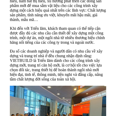
hiểu, nắm bắt thị hiếu, xu hướng phát triển các dòng sản
phẩm mới để mua sắm vật liệu cho các công trình xây
dựng một cách hiệu quả nhất trên các lĩnh vực: Chất lượng
sản phẩm, tính năng ưu việt, khuyến mãi hậu mãi, giá
thành, mẫu mã…
Khi đến với Triển lãm, khách tham quan có thể tiếp cận
được đầy đủ các nhu cầu cần thiết để xây dựng một công
trình, một dự án, một ngôi nhà từ nhiều thương hiệu chính
hãng nổi tiếng của các công ty trong và ngoài nước.
Đa số các doanh nghiệp và người dân có nhu cầu về xây
dựng và trang trí nhà ở đều chung nhận định rằng:
VIETBUILD là Triển lãm dành cho các công trình xây
dựng mới, trang trí căn hộ mới, là cơ hội tốt cho việc lựa
chọn đối tác, trang thiết bị để hoàn thành ngôi nhà mới
hiện đại, tinh tế, thông minh, tiện nghi và đẳng cấp, nâng
tầm chất lượng đời sống của toàn xã hội.