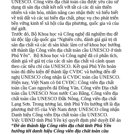
UNESCO. Công viên địa chất toàn cầu được yêu cầu sử
dụng di sản địa chất kết nối với tất cả các di sản thiên
nhiên và văn hóa, nhằm nâng cao nhận thức và hiểu biết
về trái đất và các tai biến địa chất, phục vụ cho phát triển
bền vững kinh tế xã hội của địa phương, quốc gia và của
thế giới.
Trước đó, Bộ Khoa học và Công nghệ đã nghiệm thu đề
tài độc lập cấp quốc gia “Nghiên cứu, đánh giá giá trị di
sản địa chất và các di sản khác làm cơ sở khoa học hướng
tới thành lập Công viên địa chất toàn cầu UNESCO ở tỉnh
Phú Yên”. Bộ Khoa học và Công nghệ đã có phân tích,
đánh giá về giá trị của các di sản địa chất và cảnh quan
theo các tiêu chí của UNESCO. Kết quả Phú Yên hoàn
toàn đủ điều kiện để thành lập CVĐC và hướng đến đề
nghị UNESCO công nhận là CVĐC toàn cầu UNESCO.
Hiện nay, Việt Nam có 04 CVĐC: Công viên địa chất
toàn cầu Cao nguyên đá Đồng Văn, Công viên Địa chất
toàn cầu UNESCO Non nước Cao Bằng, Công viên địa
chất toàn cầu UNESCO Đắk Nông, Công viên địa chất
Lạng Sơn. Trong tương lai, tỉnh Phú Yên hướng tới là địa
phương thứ 05 của Việt Nam được UNESCO công nhận
Danh hiệu Công viên Địa chất toàn cầu UNESCO.
Việc UBND tỉnh Phú Yên ký quyết định phê duyệt Đề án
“
Đề án thành lập Công viên địa chất tỉnh Phú Yên
hướng tới danh hiệu Công viên địa chất toàn cầu