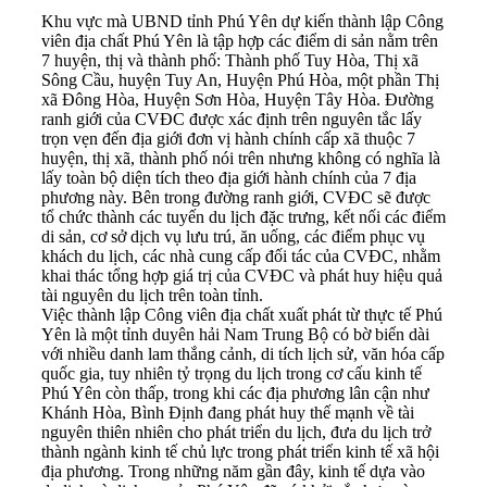
Khu vực mà UBND tỉnh Phú Yên dự kiến thành lập Công
viên địa chất Phú Yên là tập hợp các điểm di sản nằm trên
7 huyện, thị và thành phố: Thành phố Tuy Hòa, Thị xã
Sông Cầu, huyện Tuy An, Huyện Phú Hòa, một phần Thị
xã Đông Hòa, Huyện Sơn Hòa, Huyện Tây Hòa. Đường
ranh giới của CVĐC được xác định trên nguyên tắc lấy
trọn vẹn đến địa giới đơn vị hành chính cấp xã thuộc 7
huyện, thị xã, thành phố nói trên nhưng không có nghĩa là
lấy toàn bộ diện tích theo địa giới hành chính của 7 địa
phương này. Bên trong đường ranh giới, CVĐC sẽ được
tổ chức thành các tuyến du lịch đặc trưng, kết nối các điểm
di sản, cơ sở dịch vụ lưu trú, ăn uống, các điểm phục vụ
khách du lịch, các nhà cung cấp đối tác của CVĐC, nhằm
khai thác tổng hợp giá trị của CVĐC và phát huy hiệu quả
tài nguyên du lịch trên toàn tỉnh.
Việc thành lập Công viên địa chất xuất phát từ thực tế Phú
Yên là một tỉnh duyên hải Nam Trung Bộ có bờ biển dài
với nhiều danh lam thắng cảnh, di tích lịch sử, văn hóa cấp
quốc gia, tuy nhiên tỷ trọng du lịch trong cơ cấu kinh tế
Phú Yên còn thấp, trong khi các địa phương lân cận như
Khánh Hòa, Bình Định đang phát huy thế mạnh về tài
nguyên thiên nhiên cho phát triển du lịch, đưa du lịch trở
thành ngành kinh tế chủ lực trong phát triển kinh tế xã hội
địa phương. Trong những năm gần đây, kinh tế dựa vào