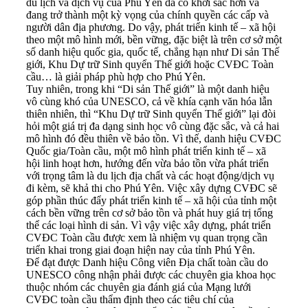
du lịch và dịch vụ của Phú Yên đã có khởi sắc hơn và
đang trở thành một kỳ vọng của chính quyền các cấp và
người dân địa phương. Do vậy, phát triển kinh tế – xã hội
theo một mô hình mới, bền vững, đặc biệt là trên cơ sở một
số danh hiệu quốc gia, quốc tế, chẳng hạn như Di sản Thế
giới, Khu Dự trữ Sinh quyển Thế giới hoặc CVĐC Toàn
cầu… là giải pháp phù hợp cho Phú Yên.
Tuy nhiên, trong khi “Di sản Thế giới” là một danh hiệu
vô cùng khó của UNESCO, cả về khía cạnh văn hóa lẫn
thiên nhiên, thì “Khu Dự trữ Sinh quyển Thế giới” lại đòi
hỏi một giá trị đa dạng sinh học vô cùng đặc sắc, và cả hai
mô hình đó đều thiên về bảo tồn. Vì thế, danh hiệu CVĐC
Quốc gia/Toàn cầu, một mô hình phát triển kinh tế – xã
hội linh hoạt hơn, hướng đến vừa bảo tồn vừa phát triển
với trọng tâm là du lịch địa chất và các hoạt động/dịch vụ
đi kèm, sẽ khả thi cho Phú Yên. Việc xây dựng CVĐC sẽ
góp phần thúc đẩy phát triển kinh tế – xã hội của tỉnh một
cách bền vững trên cơ sở bảo tồn và phát huy giá trị tổng
thể các loại hình di sản. Vì vậy việc xây dựng, phát triển
CVĐC Toàn cầu được xem là nhiệm vụ quan trọng cần
triển khai trong giai đoạn hiện nay của tỉnh Phú Yên.
Để đạt được Danh hiệu Công viên Địa chất toàn cầu do
UNESCO công nhận phải được các chuyên gia khoa học
thuộc nhóm các chuyên gia đánh giá của Mạng lưới
CVĐC toàn cầu thẩm định theo các tiêu chí của