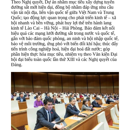
Theo Nghị quyết, Dự án nhằm mục tiêu xây dựng tuyến
đường sắt mới hiện đại, đồng bộ nhằm đáp ứng nhu cầu
vận tải nội địa, liên vận quốc tế giữa Việt Nam và Trung
Quốc; tạo động lực quan trọng cho phát triển kinh tế – xã
hội nhanh và bền vững, phát huy lợi thế trên hành lang
kinh tế Lào Cai – Hà Nội – Hải Phòng. Bảo đảm kết nối
hiệu quả các mạng lưới đường sắt trong nước và quốc tế,
gắn với bảo đảm quốc phòng, an ninh và hội nhập quốc tế,
bảo vệ môi trường, ứng phó với biến đổi khí hậu; thúc đẩy
tiến trình công nghiệp hoá, hiện đại hoá đất nước; góp
phần hiện thực hóa mục tiêu, nhiệm vụ theo Văn kiện Đại
hội đại biểu toàn quốc lần thứ XIII và các Nghị quyết của
Đảng.