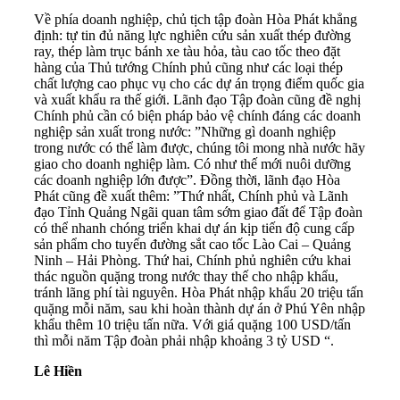
Về phía doanh nghiệp, chủ tịch tập đoàn Hòa Phát khẳng
định: tự tin đủ năng lực nghiên cứu sản xuất thép đường
ray, thép làm trục bánh xe tàu hỏa, tàu cao tốc theo đặt
hàng của Thủ tướng Chính phủ cũng như các loại thép
chất lượng cao phục vụ cho các dự án trọng điểm quốc gia
và xuất khẩu ra thế giới. Lãnh đạo Tập đoàn cũng đề nghị
Chính phủ cần có biện pháp bảo vệ chính đáng các doanh
nghiệp sản xuất trong nước: ”Những gì doanh nghiệp
trong nước có thể làm được, chúng tôi mong nhà nước hãy
giao cho doanh nghiệp làm. Có như thế mới nuôi dưỡng
các doanh nghiệp lớn được”. Đồng thời, lãnh đạo Hòa
Phát cũng đề xuất thêm: ”Thứ nhất, Chính phủ và Lãnh
đạo Tỉnh Quảng Ngãi quan tâm sớm giao đất để Tập đoàn
có thể nhanh chóng triển khai dự án kịp tiến độ cung cấp
sản phẩm cho tuyến đường sắt cao tốc Lào Cai – Quảng
Ninh – Hải Phòng. Thứ hai, Chính phủ nghiên cứu khai
thác nguồn quặng trong nước thay thế cho nhập khẩu,
tránh lãng phí tài nguyên. Hòa Phát nhập khẩu 20 triệu tấn
quặng mỗi năm, sau khi hoàn thành dự án ở Phú Yên nhập
khẩu thêm 10 triệu tấn nữa. Với giá quặng 100 USD/tấn
thì mỗi năm Tập đoàn phải nhập khoảng 3 tỷ USD “.
Lê Hiền