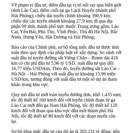
Về phạm vi đầu tư, điểm đầu tại vị trí nối ray qua biên giới
(tỉnh Lào Cai), điểm cuối tại ga Lạch Huyện (thành phố
Hải Phòng); chiều dài tuyến chính khoảng 390,9 km;
chiều dài các tuyến nhánh khoảng 27,9 km; đi qua địa
phận 09 tỉnh, thành phố trực thuộc Trung ương gồm: Lào
Cai, Yên Bái, Phú Thọ, Vĩnh Phúc, Thủ đô Hà Nội, Bắc
Ninh, Hưng Yên, Hải Dương và Hải Phòng;
Báo cáo của Chính phủ, sơ bộ tổng mức đầu tư được tính
toán theo quy định của pháp luật về xây dựng. So sánh với
suất đầu tư tuyến đường sắt Viêng Chăn – Boten dài 418
km có chi phí đầu tư 5,96 tỷ USD, suất đầu tư quy đổi
16,77 triệu USD/km. Theo đó, tuyến đường sắt Lào Cai –
Hà Nội – Hải Phòng với suất đầu tư khoảng 15,96 triệu
USD/km, tương đồng với suất đầu tư một số dự án tham
khảo trong khu vực.
Quy mô đầu tư mới toàn tuyến đường đơn, khổ 1.435 mm;
tốc độ thiết kế 160 km/h đối với tuyến chính đoạn từ ga
Lào Cai mới đến ga Nam Hải Phòng, tốc độ thiết kế 120
km/h đối với đoạn qua khu vực đầu mối thành phố Hà
Nội, tốc độ thiết kế 80 km/h đối với các đoạn tuyến còn
lại.
Sơ bộ tổng mức đầu tư của dự án là 203.231 tỷ đồng; tiến