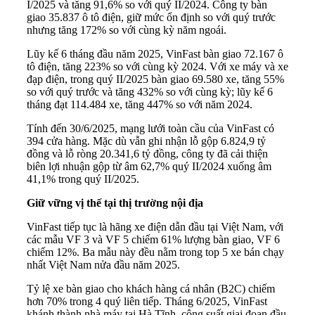
I/2025 và tăng 91,6% so với quý II/2024. Công ty bàn
giao 35.837 ô tô điện, giữ mức ổn định so với quý trước
nhưng tăng 172% so với cùng kỳ năm ngoái.
Lũy kế 6 tháng đầu năm 2025, VinFast bàn giao 72.167 ô
tô điện, tăng 223% so với cùng kỳ 2024. Với xe máy và xe
đạp điện, trong quý II/2025 bàn giao 69.580 xe, tăng 55%
so với quý trước và tăng 432% so với cùng kỳ; lũy kế 6
tháng đạt 114.484 xe, tăng 447% so với năm 2024.
Tính đến 30/6/2025, mạng lưới toàn cầu của VinFast có
394 cửa hàng. Mặc dù vẫn ghi nhận lỗ gộp 6.824,9 tỷ
đồng và lỗ ròng 20.341,6 tỷ đồng, công ty đã cải thiện
biên lợi nhuận gộp từ âm 62,7% quý II/2024 xuống âm
41,1% trong quý II/2025.
Giữ vững vị thế tại thị trường nội địa
VinFast tiếp tục là hãng xe điện dẫn đầu tại Việt Nam, với
các mẫu VF 3 và VF 5 chiếm 61% lượng bàn giao, VF 6
chiếm 12%. Ba mẫu này đều nằm trong top 5 xe bán chạy
nhất Việt Nam nửa đầu năm 2025.
Tỷ lệ xe bàn giao cho khách hàng cá nhân (B2C) chiếm
hơn 70% trong 4 quý liên tiếp. Tháng 6/2025, VinFast
khánh thành nhà máy tại Hà Tĩnh, công suất giai đoạn đầu