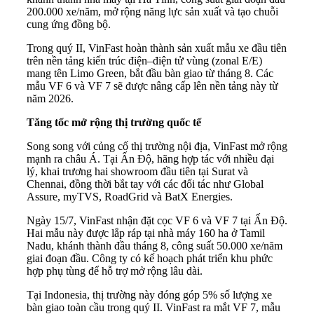
200.000 xe/năm, mở rộng năng lực sản xuất và tạo chuỗi
cung ứng đồng bộ.
Trong quý II, VinFast hoàn thành sản xuất mẫu xe đầu tiên
trên nền tảng kiến trúc điện–điện tử vùng (zonal E/E)
mang tên Limo Green, bắt đầu bàn giao từ tháng 8. Các
mẫu VF 6 và VF 7 sẽ được nâng cấp lên nền tảng này từ
năm 2026.
Tăng tốc mở rộng thị trường quốc tế
Song song với củng cố thị trường nội địa, VinFast mở rộng
mạnh ra châu Á. Tại Ấn Độ, hãng hợp tác với nhiều đại
lý, khai trương hai showroom đầu tiên tại Surat và
Chennai, đồng thời bắt tay với các đối tác như Global
Assure, myTVS, RoadGrid và BatX Energies.
Ngày 15/7, VinFast nhận đặt cọc VF 6 và VF 7 tại Ấn Độ.
Hai mẫu này được lắp ráp tại nhà máy 160 ha ở Tamil
Nadu, khánh thành đầu tháng 8, công suất 50.000 xe/năm
giai đoạn đầu. Công ty có kế hoạch phát triển khu phức
hợp phụ tùng để hỗ trợ mở rộng lâu dài.
Tại Indonesia, thị trường này đóng góp 5% số lượng xe
bàn giao toàn cầu trong quý II. VinFast ra mắt VF 7, mẫu