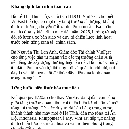
Khẳng định tầm nhìn toàn cầu
Bà Lê Thị Thu Thủy, Chủ tịch HĐQT VinFast, cho biết
VinFast tiếp tục có một quý tăng trưởng ấn tượng, khẳng
định xu hướng chuyển đổi xanh trên toàn cầu. Bà nhấn
mạnh công ty kiên định mục tiêu năm 2025, hướng tới gấp
đôi số lượng xe bàn giao và duy trì chiến lược linh hoạt
trước biến động kinh tế, chính sách.
Bà Nguyễn Thị Lan Anh, Giám đốc Tài chính VinFast,
cho rằng việc đầu tư mạnh vào các thị trường châu Á là
nền tảng để xây dựng thương hiệu lâu dài. Bà nói: “Chúng
tôi đặt niềm tin vào lợi thế quy mô và quản trị chi phí, coi
đây là yếu tố then chốt để thúc đẩy hiệu quả kinh doanh
trong tương lai.”
Từng bước hiện thực hóa mục tiêu
Kết quả quý II/2025 cho thấy VinFast đang dần cân bằng
giữa tăng trưởng doanh thu, cải thiện biên lợi nhuận và mở
rộng thị trường. Từ việc duy trì đà bán hàng trong nước,
khánh thành nhà máy mới ở Hà Tĩnh, đến mở rộng tại Ấn
Độ, Indonesia, Philippines và Mỹ, VinFast tiếp tục khẳng
định chiến lược toàn cầu hóa và vai trò tiên phong trong
chuyển đổi xanh.