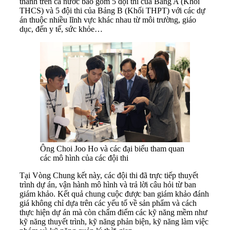
thành trên cả nước bao gồm 5 đội thi của Bảng A (Khối
THCS) và 5 đội thi của Bảng B (Khối THPT) với các dự
án thuộc nhiều lĩnh vực khác nhau từ môi trường, giáo
dục, đến y tế, sức khỏe…
Ông Choi Joo Ho và các đại biểu tham quan
các mô hình của các đội thi
Tại Vòng Chung kết này, các đội thi đã trực tiếp thuyết
trình dự án, vận hành mô hình và trả lời câu hỏi từ ban
giám khảo. Kết quả chung cuộc được ban giám khảo đánh
giá không chỉ dựa trên các yếu tố về sản phẩm và cách
thực hiện dự án mà còn chấm điểm các kỹ năng mềm như
kỹ năng thuyết trình, kỹ năng phản biện, kỹ năng làm việc