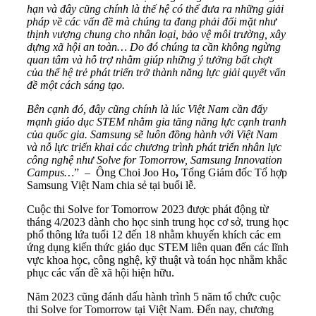
hạn và đây cũng chính là thế hệ có thể đưa ra những giải
pháp về các vấn đề mà chúng ta đang phải đối mặt như
thịnh vượng chung cho nhân loại, bảo vệ môi trường, xây
dựng xã hội an toàn… Do đó chúng ta cần không ngừng
quan tâm và hỗ trợ nhằm giúp những ý tưởng bất chợt
của thế hệ trẻ phát triển trở thành năng lực giải quyết vấn
đề một cách sáng tạo.
Bên cạnh đó, đây cũng chính là lúc Việt Nam cần đẩy
mạnh giáo dục STEM nhằm gia tăng năng lực cạnh tranh
của quốc gia. Samsung sẽ luôn đồng hành với Việt Nam
và nỗ lực triển khai các chương trình phát triển nhân lực
công nghệ như Solve for Tomorrow, Samsung Innovation
Campus…
” – Ông Choi Joo Ho
,
Tổng Giám đốc Tổ hợp
Samsung Việt Nam chia sẻ tại buổi lễ.
Cuộc thi Solve for Tomorrow 2023 được phát động từ
tháng 4/2023 dành cho học sinh trung học cơ sở, trung học
phổ thông lứa tuổi 12 đến 18 nhằm khuyến khích các em
ứng dụng kiến thức giáo dục STEM liên quan đến các lĩnh
vực khoa học, công nghệ, kỹ thuật và toán học nhằm khắc
phục các vấn đề xã hội hiện hữu.
Năm 2023 cũng đánh dấu hành trình 5 năm tổ chức cuộc
thi Solve for Tomorrow tại Việt Nam. Đến nay, chương