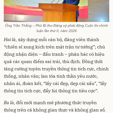
Ông Trần Thắng – Phó Bí thư Đảng uỷ phát động Cuộc thi chính
luận lần thứ II, năm 2026
Hai là,
xây dựng mỗi cán bộ, đảng viên thành
“chiến sĩ xung kích trên mặt trận tư tưởng”; chủ
động nhận diện – đấu tranh – phản bác có hiệu
quả các quan điểm sai trái, thù địch. Đồng thời
tăng cường tuyên truyền thông tin tích cực, chính
thống, nhân văn; lan tỏa tinh thần yêu nước,
nhân ái, đoàn kết, “lấy cái đẹp, dẹp cái xấu”, “lấy
thông tin tích cực, đẩy lùi thông tin tiêu cực”.
Ba là,
đổi mới mạnh mẽ phương thức truyền
thông trên cả không gian thực và không gian số.