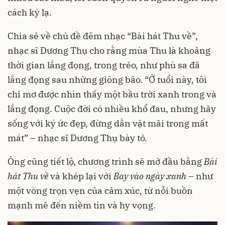
cách kỳ lạ.
Chia sẻ về chủ đề đêm nhạc “Bài hát Thu về”,
nhạc sĩ Dương Thụ cho rằng mùa Thu là khoảng
thời gian lắng đọng, trong trẻo, như phù sa đã
lắng đọng sau những giông bão. “Ở tuổi này, tôi
chỉ mơ được nhìn thấy một bầu trời xanh trong và
lắng đọng. Cuộc đời có nhiều khổ đau, nhưng hãy
sống với ký ức đẹp, đừng dằn vặt mãi trong mất
mát” – nhạc sĩ Dương Thụ bày tỏ.
Ông cũng tiết lộ, chương trình sẽ mở đầu bằng
Bài
hát Thu về
và khép lại với
Bay vào ngày xanh
– như
một vòng trọn vẹn của cảm xúc, từ nỗi buồn
mạnh mẽ đến niềm tin và hy vọng.