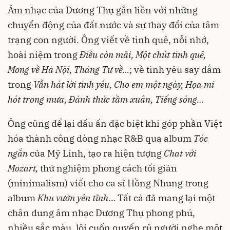
Âm nhạc của Dương Thụ gắn liền với những
chuyển động của đất nước và sự thay đổi của tâm
trạng con người. Ông viết về tình quê, nỗi nhớ,
hoài niệm trong
Điều còn mãi, Một chút tình quê,
Mong về Hà Nội, Tháng Tư về…
; về tình yêu say đắm
trong
Vẫn hát lời tình yêu, Cho em một ngày, Họa mi
hót trong mưa, Đánh thức tầm xuân, Tiếng sóng…
Ông cũng để lại dấu ấn đặc biệt khi góp phần Việt
hóa thành công dòng nhạc R&B qua album
Tóc
ngắn
của Mỹ Linh, tạo ra hiện tượng
Chat với
Mozart,
thử nghiệm phong cách tối giản
(minimalism) viết cho ca sĩ Hồng Nhung trong
album
Khu vườn yên tĩnh
… Tất cả đã mang lại một
chân dung âm nhạc Dương Thụ phong phú,
nhiều sắc màu, lôi cuốn quyến rũ người nghe một