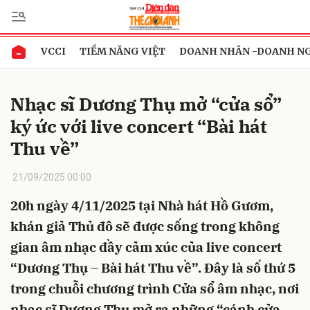
VCCI
TIỀM NĂNG VIỆT
DOANH NHÂN -DOANH N
Gửi bình luận
Nhạc sĩ Dương Thụ mở “cửa sổ”
ký ức với live concert “Bài hát
Thu về”
21/09/2025 00:00
20h ngày 4/11/2025 tại Nhà hát Hồ Gươm,
Hủy
Gửi
khán giả Thủ đô sẽ được sống trong không
gian âm nhạc đầy cảm xúc của live concert
“Dương Thụ – Bài hát Thu về”. Đây là số thứ 5
trong chuỗi chương trình Cửa sổ âm nhạc, nơi
nhạc sĩ Dương Thụ mở ra những “cánh cửa