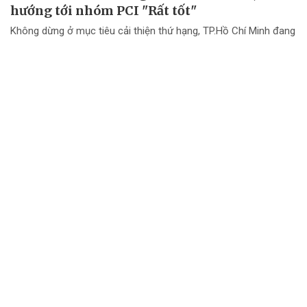
hướng tới nhóm PCI "Rất tốt"
Không dừng ở mục tiêu cải thiện thứ hạng, TP.Hồ Chí Minh đang
chuyển mạnh tư duy từ "nâng điểm PCI" sang nâng cao chất
lượng điều hành và chất lượng phục vụ doanh nghiệp.
Đội đua TTC Dobinsons Wolver trước thử