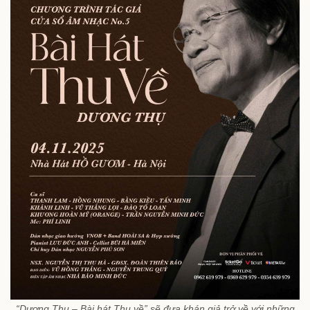
“Dương Thụ – Bài hát Thu về” sẽ đưa khán giả trở về với những