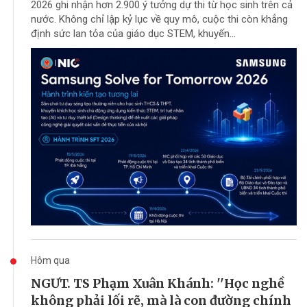
2026 ghi nhận hơn 2.900 ý tưởng dự thi từ học sinh trên cả
nước. Không chỉ lập kỷ lục về quy mô, cuộc thi còn khẳng
định sức lan tỏa của giáo dục STEM, khuyến...
Hôm qua
NGƯT. TS Phạm Xuân Khánh: ''Học nghề
không phải lối rẽ, mà là con đường chính