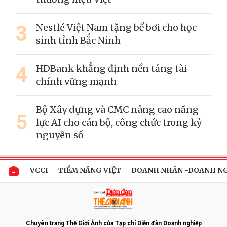
3
Nestlé Việt Nam tặng bể bơi cho học
sinh tỉnh Bắc Ninh
4
HDBank khẳng định nền tảng tài
chính vững mạnh
Bộ Xây dựng và CMC nâng cao năng
5
lực AI cho cán bộ, công chức trong kỷ
nguyên số
VCCI
TIỀM NĂNG VIỆT
DOANH NHÂN -DOANH N
Chuyên trang Thế Giới Ảnh của Tạp chí Diễn đàn Doanh nghiệp