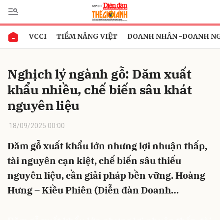
VCCI
TIỀM NĂNG VIỆT
DOANH NHÂN -DOANH N
Gửi bình luận
Nghịch lý ngành gỗ: Dăm xuất
khẩu nhiều, chế biến sâu khát
nguyên liệu
18/09/2025 00:00
Dăm gỗ xuất khẩu lớn nhưng lợi nhuận thấp,
Hủy
Gửi
tài nguyên cạn kiệt, chế biến sâu thiếu
nguyên liệu, cần giải pháp bền vững. Hoàng
Hưng – Kiều Phiên (Diễn đàn Doanh…