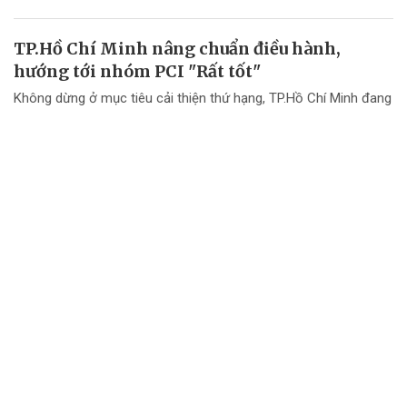
TP.Hồ Chí Minh nâng chuẩn điều hành,
hướng tới nhóm PCI "Rất tốt"
Không dừng ở mục tiêu cải thiện thứ hạng, TP.Hồ Chí Minh đang
chuyển mạnh tư duy từ "nâng điểm PCI" sang nâng cao chất
lượng điều hành và chất lượng phục vụ doanh nghiệp.