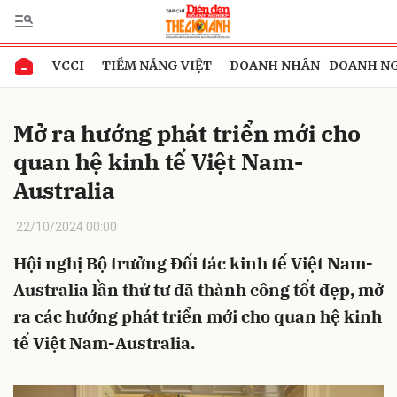
VCCI
TIỀM NĂNG VIỆT
DOANH NHÂN -DOANH N
Gửi bình luận
Mở ra hướng phát triển mới cho
quan hệ kinh tế Việt Nam-
Australia
22/10/2024 00:00
Hội nghị Bộ trưởng Đối tác kinh tế Việt Nam-
Hủy
Gửi
Australia lần thứ tư đã thành công tốt đẹp, mở
ra các hướng phát triển mới cho quan hệ kinh
tế Việt Nam-Australia.