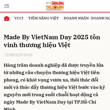
VCCI
TIỀM NĂNG VIỆT
DOANH NHÂN -DOANH N
Gửi bình luận
Made By VietNam Day 2025 tôn
vinh thương hiệu Việt
13/08/2025 00:00
Hàng trăm doanh nghiệp đã được truyền lửa
từ những câu chuyện thương hiệu Việt tiên
Hủy
Gửi
phong, có khát vọng vươn xa, thôi thúc đổi
mới và thúc đẩy thương hiệu Việt bước vào kỷ
nguyên mới trong suốt chuỗi hoạt động cả
ngày Made By VietNam Day tại TP.Hồ Chí
Minh.