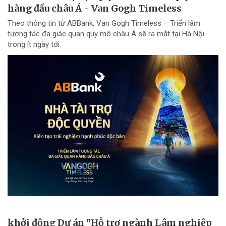
hàng đầu châu Á - Van Gogh Timeless
Theo thông tin từ ABBank, Van Gogh Timeless – Triển lãm
tương tác đa giác quan quy mô châu Á sẽ ra mắt tại Hà Nội
trong ít ngày tới.
khởi động Dự án "Hỗ trợ ngành Lâm nghiệp