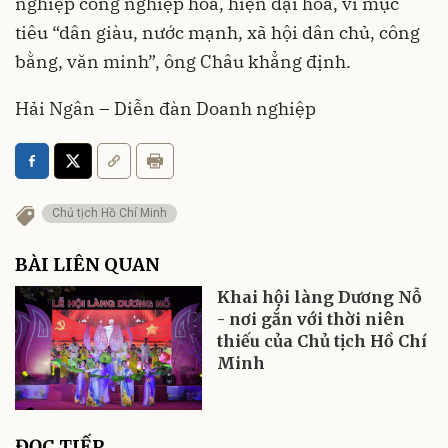
nghiệp công nghiệp hóa, hiện đại hóa, vì mục
tiêu “dân giàu, nước mạnh, xã hội dân chủ, công
bằng, văn minh”, ông Châu khẳng định.
Hải Ngân – Diễn đàn Doanh nghiệp
Chủ tịch Hồ Chí Minh
BÀI LIÊN QUAN
Khai hội làng Dương Nỗ
- nơi gắn với thời niên
thiếu của Chủ tịch Hồ Chí
Minh
ĐỌC TIẾP