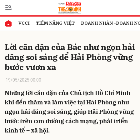
VCCI
TIỀM NĂNG VIỆT
DOANH NHÂN -DOANH N
Gửi bình luận
Lời căn dặn của Bác như ngọn hải
đăng soi sáng để Hải Phòng vững
bước vươn xa
19/05/2025 00:00
Những lời căn dặn của Chủ tịch Hồ Chí Minh
Hủy
Gửi
khi đến thăm và làm việc tại Hải Phòng như
ngọn hải đăng soi sáng, giúp Hải Phòng vững
bước trên con đường cách mạng, phát triển
kinh tế – xã hội.