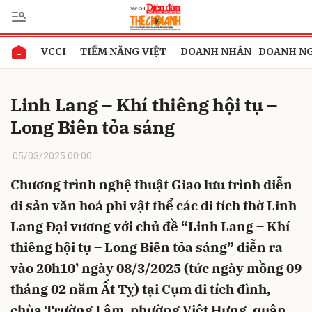
VCCI
TIỀM NĂNG VIỆT
DOANH NHÂN -DOANH N
Gửi bình luận
Linh Lang – Khí thiêng hội tụ –
Long Biên tỏa sáng
05/03/2025 00:00
Chương trình nghệ thuật Giao lưu trình diễn
di sản văn hoá phi vật thể các di tích thờ Linh
Hủy
Gửi
Lang Đại vương với chủ đề “Linh Lang – Khí
thiêng hội tụ – Long Biên tỏa sáng” diễn ra
vào 20h10’ ngày 08/3/2025 (tức ngày mồng 09
tháng 02 năm Ất Tỵ) tại Cụm di tích đình,
chùa Trường Lâm, phường Việt Hưng, quận