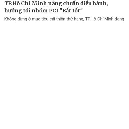
TP.Hồ Chí Minh nâng chuẩn điều hành,
hướng tới nhóm PCI "Rất tốt"
Không dừng ở mục tiêu cải thiện thứ hạng, TP.Hồ Chí Minh đang
chuyển mạnh tư duy từ "nâng điểm PCI" sang nâng cao chất
lượng điều hành và chất lượng phục vụ doanh nghiệp.