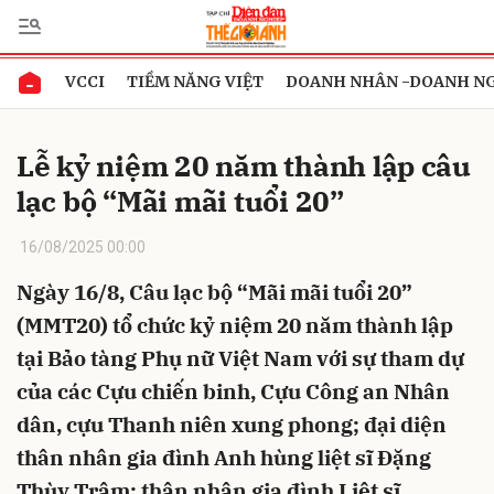
VCCI
TIỀM NĂNG VIỆT
DOANH NHÂN -DOANH N
Gửi bình luận
Lễ kỷ niệm 20 năm thành lập câu
lạc bộ “Mãi mãi tuổi 20”
16/08/2025 00:00
Ngày 16/8, Câu lạc bộ “Mãi mãi tuổi 20”
(MMT20) tổ chức kỷ niệm 20 năm thành lập
Hủy
Gửi
tại Bảo tàng Phụ nữ Việt Nam với sự tham dự
của các Cựu chiến binh, Cựu Công an Nhân
dân, cựu Thanh niên xung phong; đại diện
thân nhân gia đình Anh hùng liệt sĩ Đặng
Thùy Trâm; thân nhân gia đình Liệt sĩ