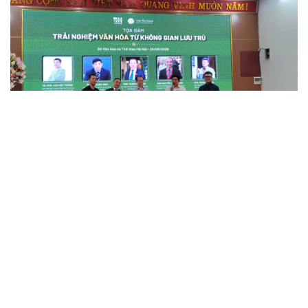
Tôn vinh di sản văn hóa Việt Nam qua truyện tranh
về chữ viết Bahnar
Ra mắt đồng thời hai ấn bản tiếng Việt và tiếng Bahnar, Thần
Giấy Hlabar – Sử thi nhỏ về chữ viết Bahnar không chỉ đưa lịch
sử chữ viết Bahnar đến gần độc giả nhỏ tuổi mà còn lan tỏa
thông điệp gìn giữ tiếng mẹ...