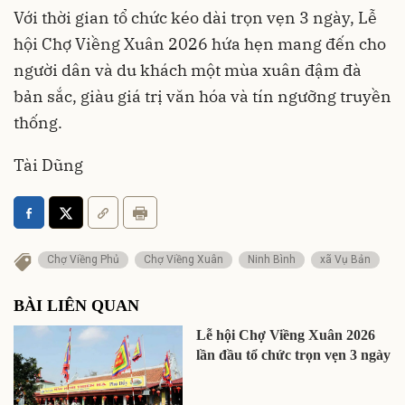
Với thời gian tổ chức kéo dài trọn vẹn 3 ngày, Lễ
hội Chợ Viềng Xuân 2026 hứa hẹn mang đến cho
người dân và du khách một mùa xuân đậm đà
bản sắc, giàu giá trị văn hóa và tín ngưỡng truyền
thống.
Tài Dũng
Chợ Viềng Phủ
Chợ Viềng Xuân
Ninh Bình
xã Vụ Bản
BÀI LIÊN QUAN
Lễ hội Chợ Viềng Xuân 2026
lần đầu tổ chức trọn vẹn 3 ngày