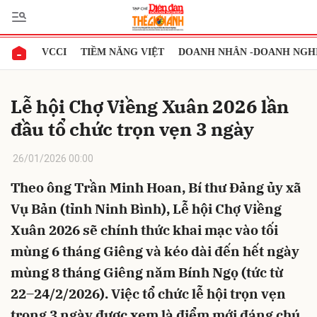
VCCI
TIỀM NĂNG VIỆT
DOANH NHÂN -DOANH NGH
Gửi bình luận
Lễ hội Chợ Viềng Xuân 2026 lần
đầu tổ chức trọn vẹn 3 ngày
26/01/2026 00:00
Theo ông Trần Minh Hoan, Bí thư Đảng ủy xã
Vụ Bản (tỉnh Ninh Bình), Lễ hội Chợ Viềng
Hủy
Gửi
Xuân 2026 sẽ chính thức khai mạc vào tối
mùng 6 tháng Giêng và kéo dài đến hết ngày
mùng 8 tháng Giêng năm Bính Ngọ (tức từ
22–24/2/2026). Việc tổ chức lễ hội trọn vẹn
trong 3 ngày được xem là điểm mới đáng chú