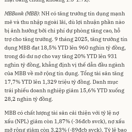
MBBank (MBB)
: NH có tăng trưởng tín dụng mạnh
mẽ và thu nhập ngoài lãi, dù lợi nhuận phần nào
bị ảnh hưởng bởi chi phí dự phòng tăng cao, hỗ
trợ cho tăng trưởng. 9 tháng 2025, tăng trưởng tín
dụng MBB đạt 18,5% YTD lên 960 nghìn tỷ đồng,
trong đó dư nợ cho vay tăng 20% YTD lên 931
nghìn tỷ đồng, khẳng định vị thế dẫn đầu ngành
của MBB về mở rộng tín dụng. Tổng tài sản tăng
17,7% YTD lên 1,329 triệu tỷ đồng. Danh mục
trái phiếu doanh nghiệp giảm 15,6% YTD xuống
28,2 nghìn tỷ đồng.
MBB có chất lượng tài sản cải thiện với tỷ lệ nợ
xấu (NPL) giảm còn 1,87% (-36đcb svck), nợ xấu
mở rộng giảm còn 3,23% (-89đcb svck). Tỷ lệ bao