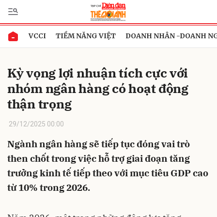
VCCI
TIỀM NĂNG VIỆT
DOANH NHÂN -DOANH N
Gửi bình luận
Kỳ vọng lợi nhuận tích cực với
nhóm ngân hàng có hoạt động
thận trọng
29/12/2025 00:00
Ngành ngân hàng sẽ tiếp tục đóng vai trò
Hủy
Gửi
then chốt trong việc hỗ trợ giai đoạn tăng
trưởng kinh tế tiếp theo với mục tiêu GDP cao
từ 10% trong 2026.