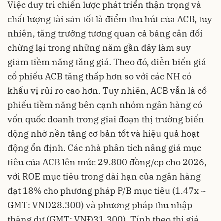
Việc duy trì chiến lược phát triển thận trọng và
chất lượng tài sản tốt là điểm thu hút của ACB, tuy
nhiên, tăng trưởng tương quan cả bảng cân đối
chững lại trong những năm gần đây làm suy
giảm tiềm năng tăng giá. Theo đó, diễn biến giá
cổ phiếu ACB tăng thấp hơn so với các NH có
khẩu vị rủi ro cao hơn. Tuy nhiên, ACB vẫn là cổ
phiếu tiềm năng bên cạnh nhóm ngân hàng có
vốn quốc doanh trong giai đoạn thị trường biến
động nhờ nền tảng cơ bản tốt và hiệu quả hoạt
động ổn định. Các nhà phân tích nâng giá mục
tiêu của ACB lên mức 29.800 đồng/cp cho 2026,
với ROE mục tiêu trong dài hạn của ngân hàng
đạt 18% cho phương pháp P/B mục tiêu (1.47x ~
GMT: VNĐ28.300) và phương pháp thu nhập
thặng dư (GMT: VNĐ31.300). Tính theo thị giá