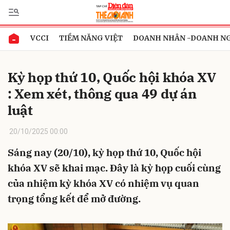
VCCI
TIỀM NĂNG VIỆT
DOANH NHÂN -DOANH N
Gửi bình luận
Kỳ họp thứ 10, Quốc hội khóa XV
: Xem xét, thông qua 49 dự án
luật
20/10/2025 00:00
Sáng nay (20/10), kỳ họp thứ 10, Quốc hội
Hủy
Gửi
khóa XV sẽ khai mạc. Đây là kỳ họp cuối cùng
của nhiệm kỳ khóa XV có nhiệm vụ quan
trọng tổng kết để mở đường.