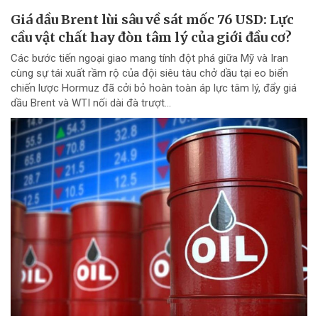
Giá dầu Brent lùi sâu về sát mốc 76 USD: Lực
cầu vật chất hay đòn tâm lý của giới đầu cơ?
Các bước tiến ngoại giao mang tính đột phá giữa Mỹ và Iran
cùng sự tái xuất rầm rộ của đội siêu tàu chở dầu tại eo biển
chiến lược Hormuz đã cởi bỏ hoàn toàn áp lực tâm lý, đẩy giá
dầu Brent và WTI nối dài đà trượt...