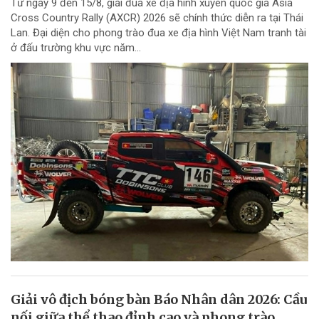
Từ ngày 9 đến 15/8, giải đua xe địa hình xuyên quốc gia Asia
Cross Country Rally (AXCR) 2026 sẽ chính thức diễn ra tại Thái
Lan. Đại diện cho phong trào đua xe địa hình Việt Nam tranh tài
ở đấu trường khu vực năm...
Giải vô địch bóng bàn Báo Nhân dân 2026: Cầu
nối giữa thể thao đỉnh cao và phong trào