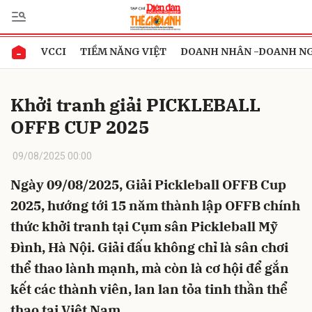
VCCI
TIỀM NĂNG VIỆT
DOANH NHÂN -DOANH N
Gửi bình luận
Khởi tranh giải PICKLEBALL
OFFB CUP 2025
09/08/2025 00:00
Ngày 09/08/2025, Giải Pickleball OFFB Cup
2025, hướng tới 15 năm thành lập OFFB chính
Hủy
Gửi
thức khởi tranh tại Cụm sân Pickleball Mỹ
Đình, Hà Nội. Giải đấu không chỉ là sân chơi
thể thao lành mạnh, mà còn là cơ hội để gắn
kết các thành viên, lan lan tỏa tinh thần thể
thao tại Việt Nam.