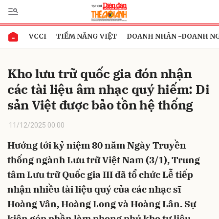
VCCI
TIỀM NĂNG VIỆT
DOANH NHÂN -DOANH N
Gửi bình luận
Kho lưu trữ quốc gia đón nhận
các tài liệu âm nhạc quý hiếm: Di
sản Việt được bảo tồn hệ thống
11/12/2025 00:00
Hướng tới kỷ niệm 80 năm Ngày Truyền
Hủy
Gửi
thống ngành Lưu trữ Việt Nam (3/1), Trung
tâm Lưu trữ Quốc gia III đã tổ chức Lễ tiếp
nhận nhiều tài liệu quý của các nhạc sĩ
Hoàng Vân, Hoàng Long và Hoàng Lân. Sự
kiện góp phần làm phong phú kho tư liệu