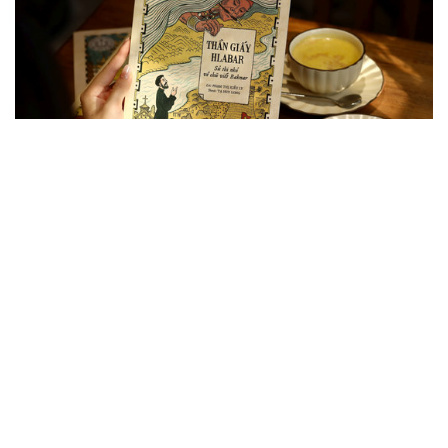
Di sản văn hóa vun đắp tình hữu nghị Việt
Nam – Pháp qua nhiều thế hệ
Tọa đàm khoa học quốc tế “Văn hóa và Di sản trong quan hệ
Pháp – Việt, từ thế kỷ XIX đến nay” tại Montpellier (Pháp) đã
khẳng định vai trò của di sản văn hóa như cầu nối tri thức, góp
phần tăng cường hiểu biết,...