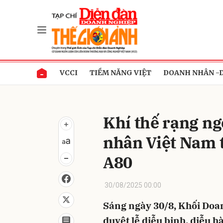
Gửi 
VCCI
TIỀM NĂNG VIỆT
DOANH NHÂN -
Khí thế rạng n
nhân Việt Nam 
A80
30/08/2025 00:00
Sáng ngày 30/8, Khối Doa
duyệt lễ diễu binh, diễu