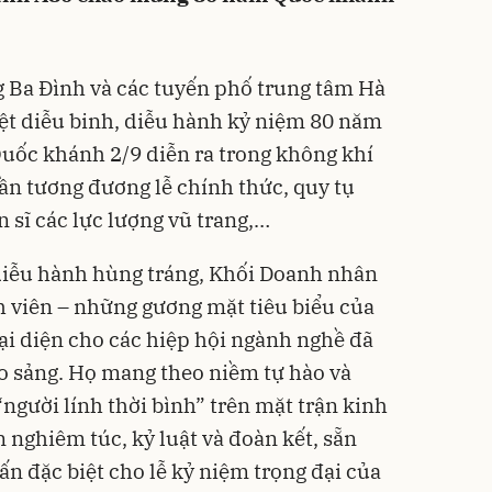
g Ba Đình và các tuyến phố trung tâm Hà
ệt diễu binh, diễu hành kỷ niệm 80 năm
ốc khánh 2/9 diễn ra trong không khí
ần tương đương lễ chính thức, quy tụ
 sĩ các lực lượng vũ trang,…
diễu hành hùng tráng, Khối Doanh nhân
 viên – những gương mặt tiêu biểu của
i diện cho các hiệp hội ngành nghề đã
o sảng. Họ mang theo niềm tự hào và
người lính thời bình” trên mặt trận kinh
n nghiêm túc, kỷ luật và đoàn kết, sẵn
n đặc biệt cho lễ kỷ niệm trọng đại của