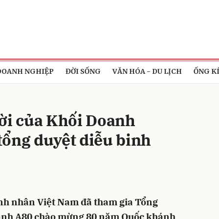
bình luận
DOANH NGHIỆP
ĐỜI SỐNG
VĂN HÓA - DU LỊCH
ỐNG K
gời của Khối Doanh
tổng duyệt diễu binh
Hủy
G
nh nhân Việt Nam đã tham gia Tổng
 hành A80 chào mừng 80 năm Quốc khánh