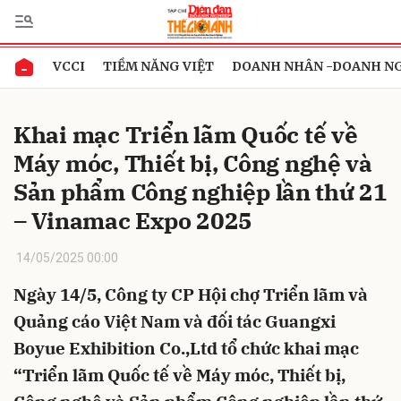
VCCI
TIỀM NĂNG VIỆT
DOANH NHÂN -DOANH N
Gửi bình luận
Khai mạc Triển lãm Quốc tế về
Máy móc, Thiết bị, Công nghệ và
Sản phẩm Công nghiệp lần thứ 21
– Vinamac Expo 2025
14/05/2025 00:00
Hủy
Gửi
Ngày 14/5, Công ty CP Hội chợ Triển lãm và
Quảng cáo Việt Nam và đối tác Guangxi
Boyue Exhibition Co.,Ltd tổ chức khai mạc
“Triển lãm Quốc tế về Máy móc, Thiết bị,