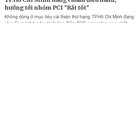
hướng tới nhóm PCI "Rất tốt"
Không dừng ở mục tiêu cải thiện thứ hạng, TP.Hồ Chí Minh đang
chuyển mạnh tư duy từ "nâng điểm PCI" sang nâng cao chất
lượng điều hành và chất lượng phục vụ doanh nghiệp.