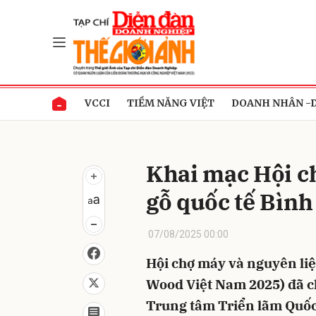
Gửi 
VCCI
TIỀM NĂNG VIỆT
DOANH NHÂN -
Khai mạc Hội c
gỗ quốc tế Bìn
07/08/2025 00:00
Hội chợ máy và nguyên liệ
Wood Việt Nam 2025) đã ch
Trung tâm Triển lãm Quố