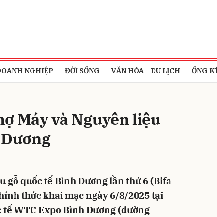
bình luận
DOANH NGHIỆP
ĐỜI SỐNG
VĂN HÓA - DU LỊCH
ỐNG K
hợ Máy và Nguyên liệu
h Dương
Hủy
G
u gỗ quốc tế Bình Dương lần thứ 6 (Bifa
ính thức khai mạc ngày 6/8/2025 tại
c tế WTC Expo Bình Dương (đường