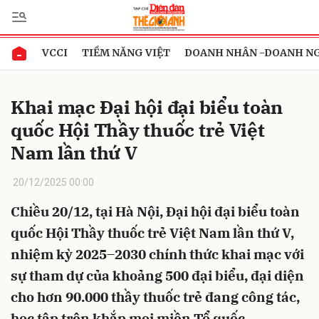
VCCI
TIỀM NĂNG VIỆT
DOANH NHÂN -DOANH N
Gửi bình luận
Khai mạc Đại hội đại biểu toàn
quốc Hội Thầy thuốc trẻ Việt
Nam lần thứ V
20/12/2025 00:00
Chiều 20/12, tại Hà Nội, Đại hội đại biểu toàn
Hủy
Gửi
quốc Hội Thầy thuốc trẻ Việt Nam lần thứ V,
nhiệm kỳ 2025–2030 chính thức khai mạc với
sự tham dự của khoảng 500 đại biểu, đại diện
cho hơn 90.000 thầy thuốc trẻ đang công tác,
học tập trên khắp mọi miền Tổ quốc.