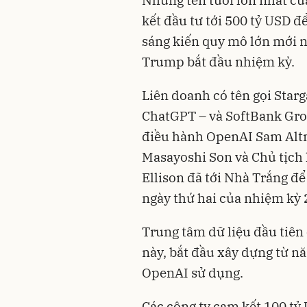
kết đầu tư tới 500 tỷ USD đ
sáng kiến quy mô lớn mới 
Trump bắt đầu nhiệm kỳ.
Liên doanh có tên gọi Starg
ChatGPT – và SoftBank Gro
điều hành OpenAI Sam Alt
Masayoshi Son và Chủ tịch
Ellison đã tới Nhà Trắng để
ngày thứ hai của nhiệm kỳ
Trung tâm dữ liệu đầu tiên 
này, bắt đầu xây dựng từ n
OpenAI sử dụng.
Các công ty cam kết 100 tỷ 