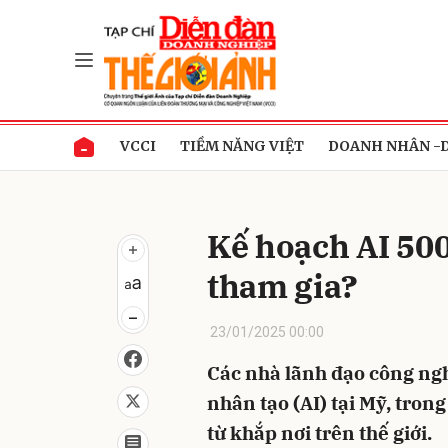
Gửi 
VCCI
TIỀM NĂNG VIỆT
DOANH NHÂN -
Kế hoạch AI 500
tham gia?
23/01/2025 00:00
Các nhà lãnh đạo công ngh
nhân tạo (AI) tại Mỹ, tron
từ khắp nơi trên thế giới.