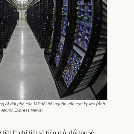
g AI đột phá của Mỹ đòi hỏi nguồn vốn cực kỳ lớn (Ảnh:
 Atonio Express News)
iết lộ chi tiết số tiền mỗi đối tác sẽ