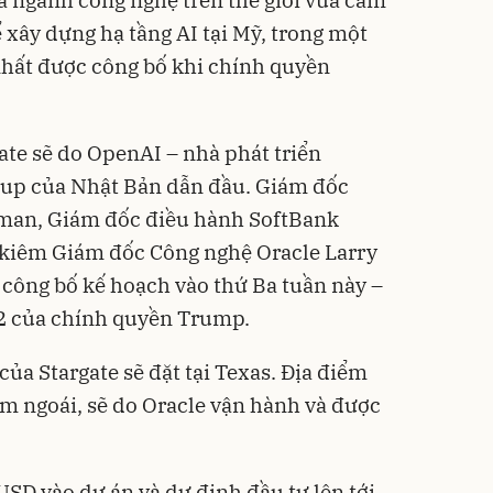
ể xây dựng hạ tầng AI tại Mỹ, trong một
nhất được công bố khi chính quyền
ate sẽ do OpenAI – nhà phát triển
up của Nhật Bản dẫn đầu. Giám đốc
man, Giám đốc điều hành SoftBank
 kiêm Giám đốc Công nghệ Oracle Larry
 công bố kế hoạch vào thứ Ba tuần này –
 2 của chính quyền Trump.
của Stargate sẽ đặt tại Texas. Địa điểm
ăm ngoái, sẽ do Oracle vận hành và được
USD vào dự án và dự định đầu tư lên tới