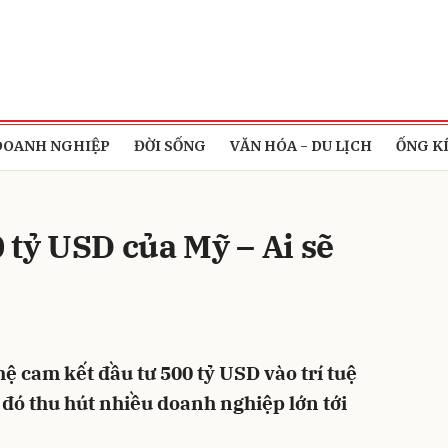
bình luận
DOANH NGHIỆP
ĐỜI SỐNG
VĂN HÓA - DU LỊCH
ỐNG K
 tỷ USD của Mỹ – Ai sẽ
Hủy
G
ệ cam kết đầu tư 500 tỷ USD vào trí tuệ
g đó thu hút nhiều doanh nghiệp lớn tới