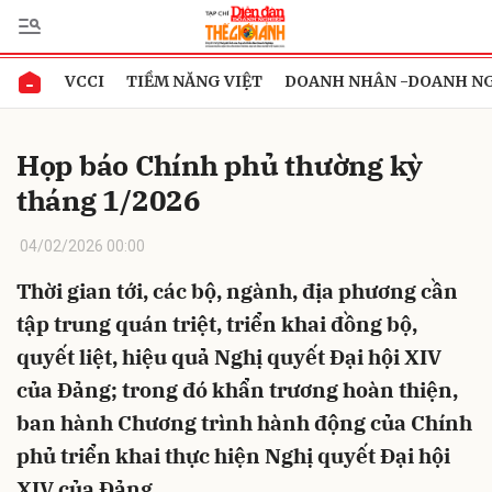
VCCI
TIỀM NĂNG VIỆT
DOANH NHÂN -DOANH N
Gửi bình luận
Họp báo Chính phủ thường kỳ
tháng 1/2026
04/02/2026 00:00
Thời gian tới, các bộ, ngành, địa phương cần
tập trung quán triệt, triển khai đồng bộ,
Hủy
Gửi
quyết liệt, hiệu quả Nghị quyết Đại hội XIV
của Đảng; trong đó khẩn trương hoàn thiện,
ban hành Chương trình hành động của Chính
phủ triển khai thực hiện Nghị quyết Đại hội
XIV của Đảng.